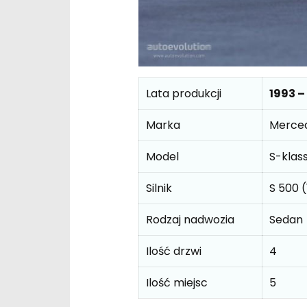
Lata produkcji
1993 –
Marka
Merce
Model
S-klas
Silnik
S 500 
Rodzaj nadwozia
Sedan
Ilość drzwi
4
Ilość miejsc
5