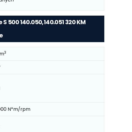
 S 500 140.050,140.051 320 KM
e
3
cm
W
M
900 N*m/rpm
k