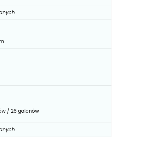
danych
mm
rów / 26 galonów
danych