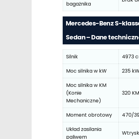
bagażnika
Mercedes-Benz S-klasse
Sedan – Dane techniczn
Silnik
4973 
Moc silnika w kW
235 k
Moc silnika w KM
(Konie
320 K
Mechaniczne)
Moment obrotowy
470/3
Układ zasilania
Wtrys
paliwem