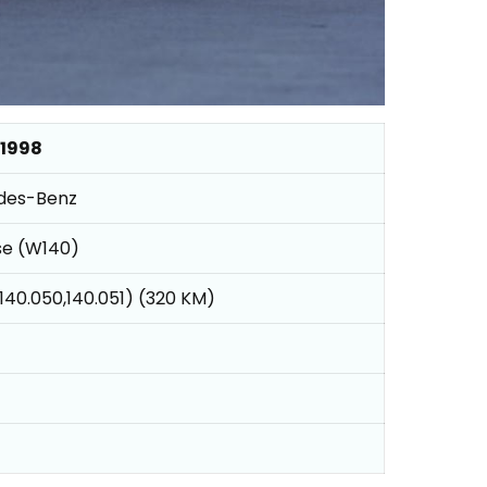
 1998
des-Benz
se (W140)
(140.050,140.051) (320 KM)