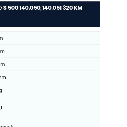
 S 500 140.050,140.051 320 KM
mm
mm
mm
mm
g
g
danych