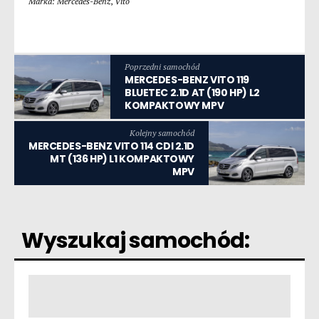
Marka: Mercedes-Benz
,
Vito
Poprzedni samochód
MERCEDES-BENZ VITO 119
BLUETEC 2.1D AT (190 HP) L2
KOMPAKTOWY MPV
Kolejny samochód
MERCEDES-BENZ VITO 114 CDI 2.1D
MT (136 HP) L1 KOMPAKTOWY
MPV
Wyszukaj samochód: