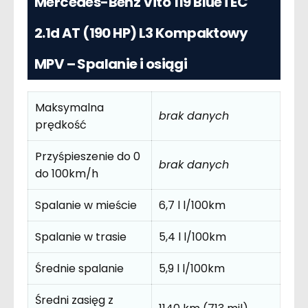
Mercedes-Benz Vito 119 BlueTEC
2.1d AT (190 HP) L3 Kompaktowy
MPV – Spalanie i osiągi
Maksymalna
brak danych
prędkość
Przyśpieszenie do 0
brak danych
do 100km/h
Spalanie w mieście
6,7 l l/100km
Spalanie w trasie
5,4 l l/100km
Średnie spalanie
5,9 l l/100km
Średni zasięg z