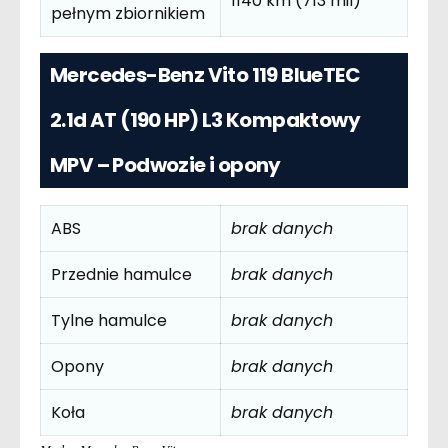
1140 km (713 mil)
pełnym zbiornikiem
Mercedes-Benz Vito 119 BlueTEC
2.1d AT (190 HP) L3 Kompaktowy
MPV – Podwozie i opony
ABS
brak danych
Przednie hamulce
brak danych
Tylne hamulce
brak danych
Opony
brak danych
Koła
brak danych