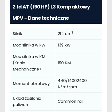
2.1d AT (190 HP) L3 Kompaktowy
MPV – Dane techniczne
3
Silnik
214 cm
Moc silnika w kW
139 kW
Moc silnika w KM
(Konie
190 KM
Mechaniczne)
440/14002400
Moment obrotowy
N*m/rpm
Układ zasilania
Common rail
paliwem