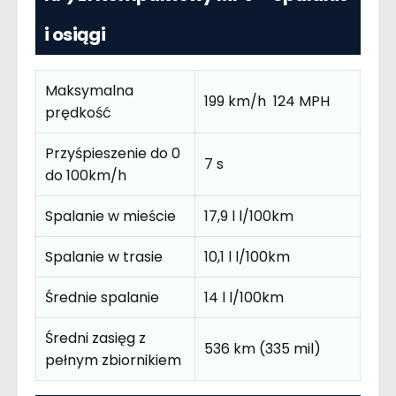
i osiągi
Maksymalna
199 km/h 124 MPH
prędkość
Przyśpieszenie do 0
7 s
do 100km/h
Spalanie w mieście
17,9 l l/100km
Spalanie w trasie
10,1 l l/100km
Średnie spalanie
14 l l/100km
Średni zasięg z
536 km (335 mil)
pełnym zbiornikiem