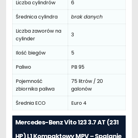
Liczba cylindrów
6
Średnica cylindra
brak danych
Liczba zaworów na
3
cylinder
Ilość biegów
5
Paliwo
PB 95
Pojemność
75 litrów / 20
zbiornika paliwa
galonów
Średnia ECO
Euro 4
Mercedes-Benz Vito 123 3.7 AT (231
HP) L1 Kompaktowy MPV – Spalanie