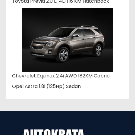
Toyota Previa 2.0 D 4D 116 KM Hatchback
Chevrolet Equinox 2.4i AWD 182KM Cabrio
Opel Astra 1.8i (125Hp) Sedan