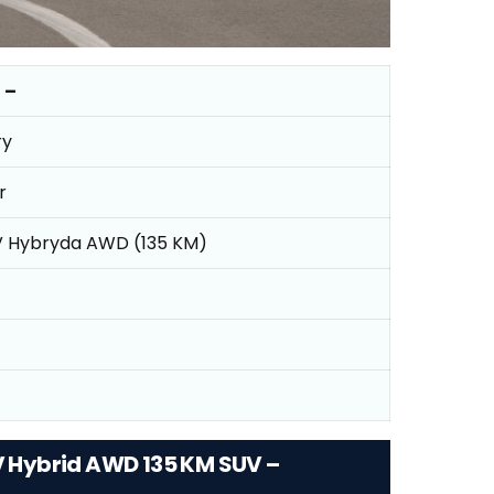
 –
ry
r
16V Hybryda AWD (135 KM)
6V Hybrid AWD 135 KM SUV –