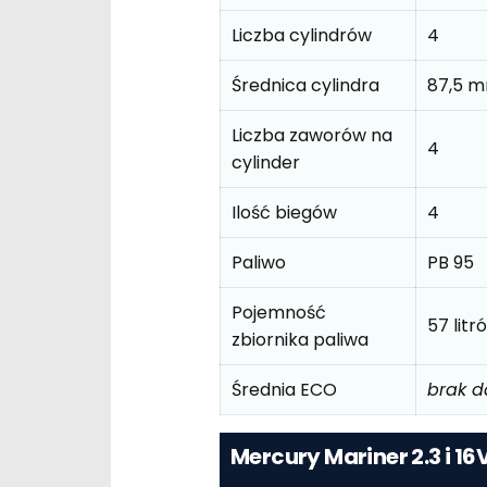
Liczba cylindrów
4
Średnica cylindra
87,5 
Liczba zaworów na
4
cylinder
Ilość biegów
4
Paliwo
PB 95
Pojemność
57 litr
zbiornika paliwa
Średnia ECO
brak 
Mercury Mariner 2.3 i 1