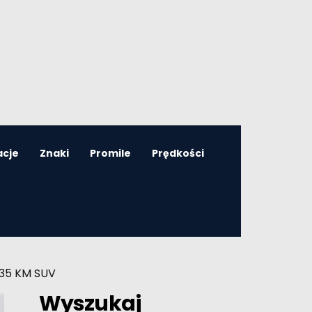
acje
Znaki
Promile
Prędkości
135 KM SUV
Wyszukaj