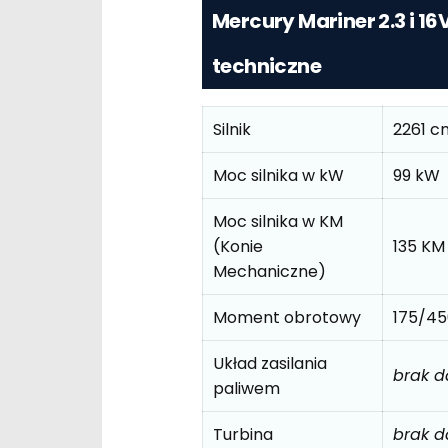
Mercury Mariner 2.3 i 1
techniczne
Silnik
2261 c
Moc silnika w kW
99 kW
Moc silnika w KM
(Konie
135 KM
Mechaniczne)
Moment obrotowy
175/4
Układ zasilania
brak 
paliwem
Turbina
brak 