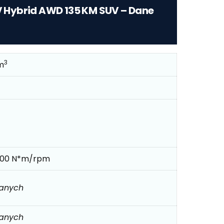
6V Hybrid AWD 135 KM SUV – Dane
3
m
500 N*m/rpm
danych
danych