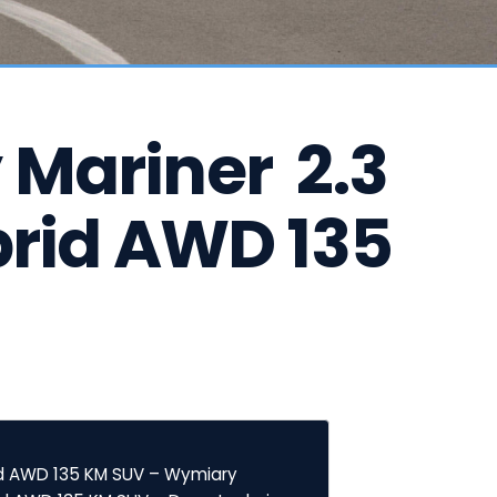
Mariner  2.3 
brid AWD 135 
rid AWD 135 KM SUV – Wymiary