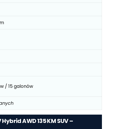
mm
ów / 15 galonów
danych
6V Hybrid AWD 135 KM SUV –