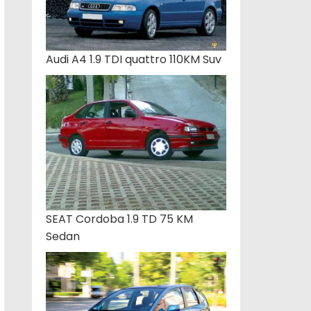
Audi A4 1.9 TDI quattro 110KM Suv
SEAT Cordoba 1.9 TD 75 KM
Sedan