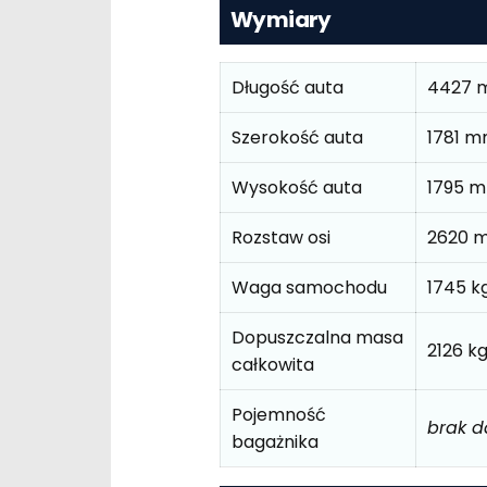
Wymiary
Długość auta
4427 
Szerokość auta
1781 
Wysokość auta
1795 
Rozstaw osi
2620 
Waga samochodu
1745 k
Dopuszczalna masa
2126 k
całkowita
Pojemność
brak 
bagażnika