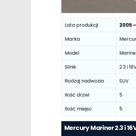
Lata produkcji
2005 –
Marka
Mercu
Model
Marine
Silnik
2.3 i 
Rodzaj nadwozia
SUV
Ilość drzwi
5
Ilość miejsc
5
Mercury Mariner 2.3 i 1