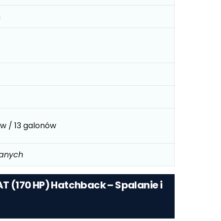
m
ów / 13 galonów
danych
AT (170 HP) Hatchback – Spalanie i