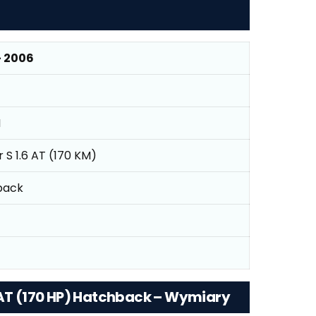
– 2006
I
 S 1.6 AT (170 KM)
back
 AT (170 HP) Hatchback – Wymiary