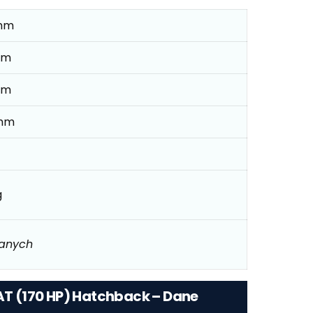
mm
mm
mm
mm
g
danych
 AT (170 HP) Hatchback – Dane