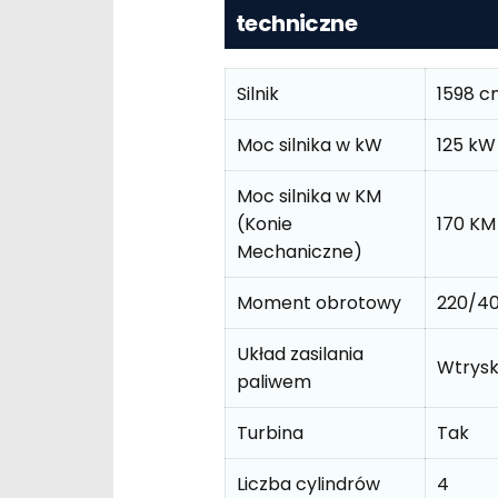
techniczne
Silnik
1598 c
Moc silnika w kW
125 kW
Moc silnika w KM
(Konie
170 KM
Mechaniczne)
Moment obrotowy
220/4
Układ zasilania
Wtrys
paliwem
Turbina
Tak
Liczba cylindrów
4