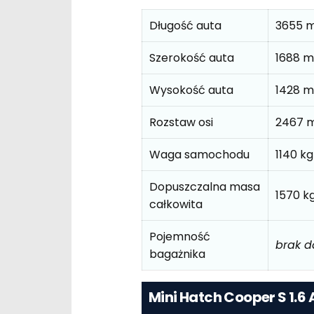
Długość auta
3655 
Szerokość auta
1688 
Wysokość auta
1428 
Rozstaw osi
2467 
Waga samochodu
1140 kg
Dopuszczalna masa
1570 k
całkowita
Pojemność
brak 
bagażnika
Mini Hatch Cooper S 1.6