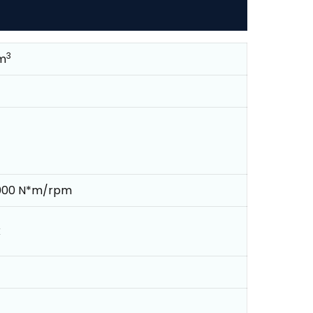
3
m
000 N*m/rpm
k