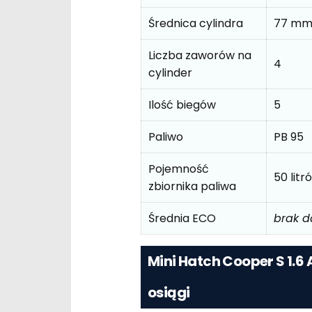
Średnica cylindra
77 m
Liczba zaworów na
4
cylinder
Ilość biegów
5
Paliwo
PB 95
Pojemność
50 litr
zbiornika paliwa
Średnia ECO
brak 
Mini Hatch Cooper S 1.6 
osiągi