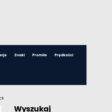
acje
Znaki
Promile
Prędkości
ck
Wyszukaj