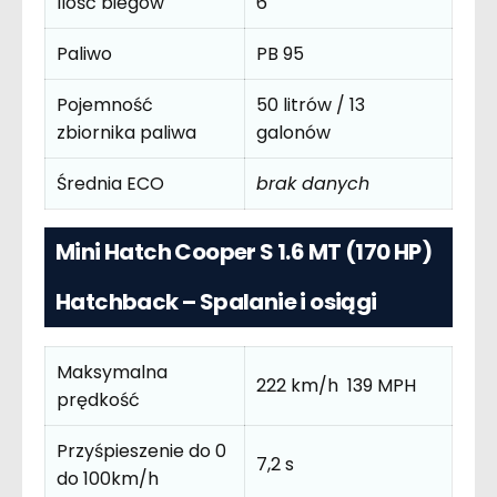
Ilość biegów
6
Paliwo
PB 95
Pojemność
50 litrów / 13
zbiornika paliwa
galonów
Średnia ECO
brak danych
Mini Hatch Cooper S 1.6 MT (170 HP)
Hatchback – Spalanie i osiągi
Maksymalna
222 km/h 139 MPH
prędkość
Przyśpieszenie do 0
7,2 s
do 100km/h