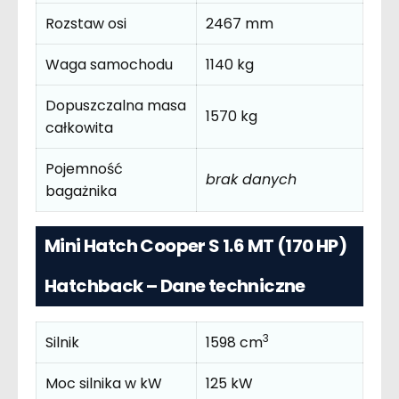
Rozstaw osi
2467 mm
Waga samochodu
1140 kg
Dopuszczalna masa
1570 kg
całkowita
Pojemność
brak danych
bagażnika
Mini Hatch Cooper S 1.6 MT (170 HP)
Hatchback – Dane techniczne
3
Silnik
1598 cm
Moc silnika w kW
125 kW