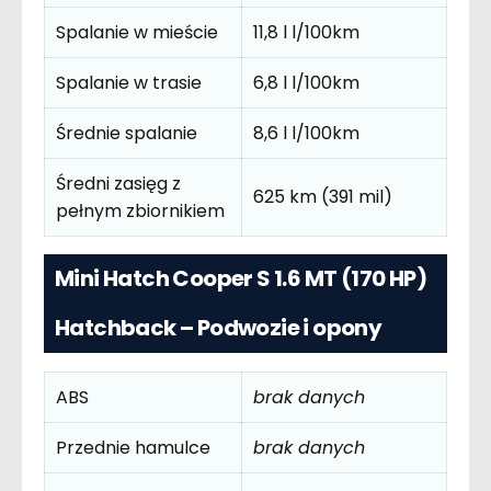
Spalanie w mieście
11,8 l l/100km
Spalanie w trasie
6,8 l l/100km
Średnie spalanie
8,6 l l/100km
Średni zasięg z
625 km (391 mil)
pełnym zbiornikiem
Mini Hatch Cooper S 1.6 MT (170 HP)
Hatchback – Podwozie i opony
ABS
brak danych
Przednie hamulce
brak danych