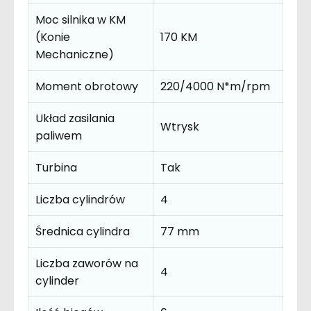
Moc silnika w KM
(Konie
170 KM
Mechaniczne)
Moment obrotowy
220/4000 N*m/rpm
Układ zasilania
Wtrysk
paliwem
Turbina
Tak
Liczba cylindrów
4
Średnica cylindra
77 mm
Liczba zaworów na
4
cylinder