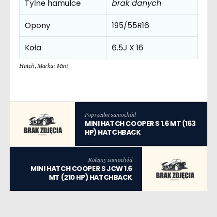
Tylne hamulce
brak danych
Opony
195/55R16
Koła
6.5J X 16
Hatch
,
Marka: Mini
Poprzedni samochód
MINI HATCH COOPER S 1.6 MT (163
HP) HATCHBACK
Kolejny samochód
MINI HATCH COOPER S JCW 1.6
MT (210 HP) HATCHBACK