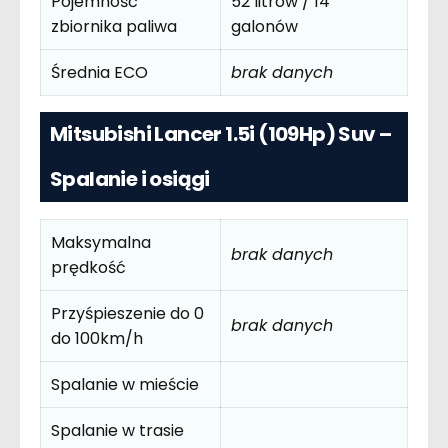
Pojemność
52 litrów / 14
zbiornika paliwa
galonów
Średnia ECO
brak danych
Mitsubishi Lancer 1.5i (109Hp) Suv –
Spalanie i osiągi
Maksymalna
brak danych
prędkość
Przyśpieszenie do 0
brak danych
do 100km/h
Spalanie w mieście
Spalanie w trasie