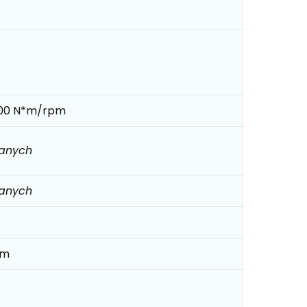
000 N*m/rpm
danych
danych
mm