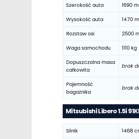
Szerokość auta
1690 
Wysokość auta
1470 
Rozstaw osi
2500 
Waga samochodu
1110 kg
Dopuszczalna masa
brak 
całkowita
Pojemność
brak 
bagażnika
Mitsubishi Libero 1.5i 9
Silnik
1468 