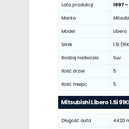
Lata produkcji
1997 –
Marka
Mitsubi
Model
Libero
Silnik
1.5i (9
Rodzaj nadwozia
Suv
Ilość drzwi
5
Ilość miejsc
5
Mitsubishi Libero 1.5i 
Długość auta
4420 