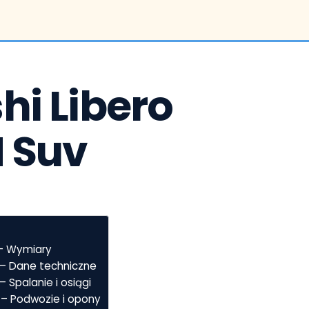
i Libero  
M Suv
v – Wymiary
uv – Dane techniczne
 – Spalanie i osiągi
uv – Podwozie i opony