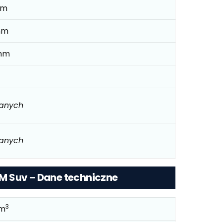
mm
mm
mm
danych
danych
1KM Suv – Dane techniczne
3
cm