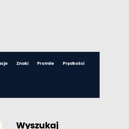
acje
Znaki
Promile
Prędkości
Wyszukaj