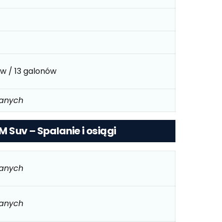
ów / 13 galonów
danych
KM Suv – Spalanie i osiągi
danych
danych