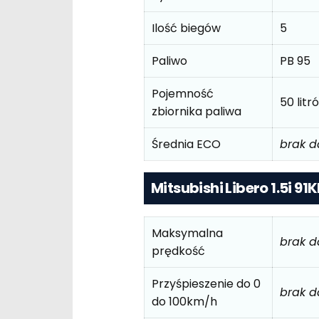
Ilość biegów
5
Paliwo
PB 95
Pojemność
50 litr
zbiornika paliwa
Średnia ECO
brak 
Mitsubishi Libero 1.5i 91
Maksymalna
brak 
prędkość
Przyśpieszenie do 0
brak 
do 100km/h