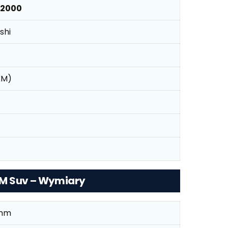
 2000
shi
1KM)
91KM Suv – Wymiary
mm