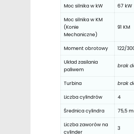
Moc silnika w kW
67 kW
Moc silnika w KM
(Konie
91 KM
Mechaniczne)
Moment obrotowy
122/3
Układ zasilania
brak 
paliwem
Turbina
brak 
Liczba cylindrów
4
Średnica cylindra
75,5 
Liczba zaworów na
3
cylinder