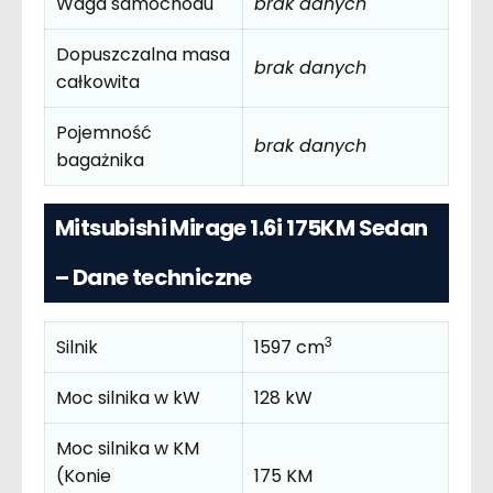
Waga samochodu
brak danych
Dopuszczalna masa
brak danych
całkowita
Pojemność
brak danych
bagażnika
Mitsubishi Mirage 1.6i 175KM Sedan
– Dane techniczne
3
Silnik
1597 cm
Moc silnika w kW
128 kW
Moc silnika w KM
(Konie
175 KM