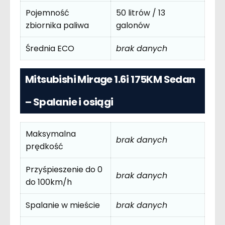
Pojemność
50 litrów / 13
zbiornika paliwa
galonów
Średnia ECO
brak danych
Mitsubishi Mirage 1.6i 175KM Sedan
– Spalanie i osiągi
Maksymalna
brak danych
prędkość
Przyśpieszenie do 0
brak danych
do 100km/h
Spalanie w mieście
brak danych