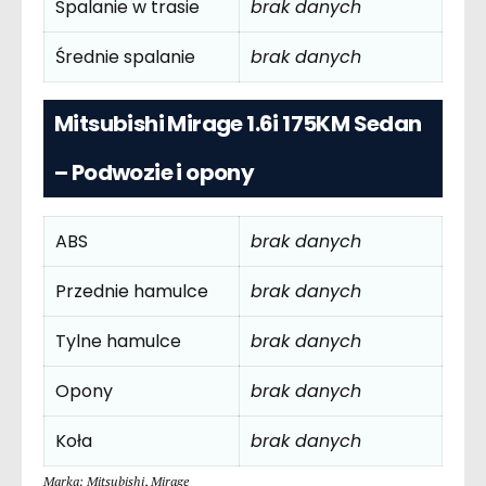
Spalanie w trasie
brak danych
Średnie spalanie
brak danych
Mitsubishi Mirage 1.6i 175KM Sedan
– Podwozie i opony
ABS
brak danych
Przednie hamulce
brak danych
Tylne hamulce
brak danych
Opony
brak danych
Koła
brak danych
Marka: Mitsubishi
,
Mirage