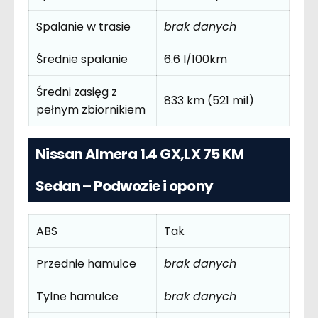
Spalanie w trasie
brak danych
Średnie spalanie
6.6 l/100km
Średni zasięg z
833 km (521 mil)
pełnym zbiornikiem
Nissan Almera 1.4 GX,LX 75 KM
Sedan – Podwozie i opony
ABS
Tak
Przednie hamulce
brak danych
Tylne hamulce
brak danych