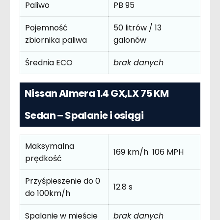
Paliwo
PB 95
Pojemność
50 litrów / 13
zbiornika paliwa
galonów
Średnia ECO
brak danych
Nissan Almera 1.4 GX,LX 75 KM
Sedan – Spalanie i osiągi
Maksymalna
169 km/h 106 MPH
prędkość
Przyśpieszenie do 0
12.8 s
do 100km/h
Spalanie w mieście
brak danych