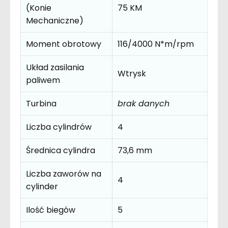
(Konie
75 KM
Mechaniczne)
Moment obrotowy
116/4000 N*m/rpm
Układ zasilania
Wtrysk
paliwem
Turbina
brak danych
Liczba cylindrów
4
Średnica cylindra
73,6 mm
Liczba zaworów na
4
cylinder
Ilość biegów
5