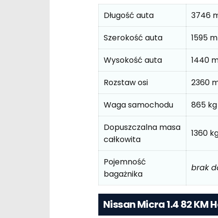
Długość auta
3746 
Szerokość auta
1595 
Wysokość auta
1440 
Rozstaw osi
2360 
Waga samochodu
865 kg
Dopuszczalna masa
1360 k
całkowita
Pojemność
brak 
bagażnika
Nissan Micra 1.4 82 KM 