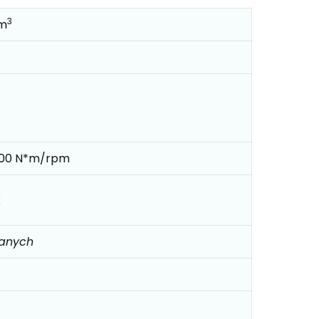
3
cm
800 N*m/rpm
k
danych