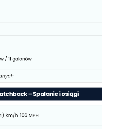
ów / 11 galonów
danych
atchback – Spalanie i osiągi
64) km/h 106 MPH