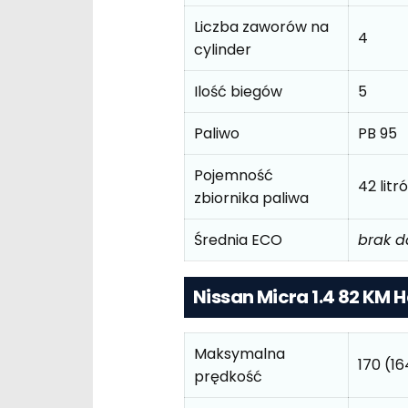
Liczba zaworów na
4
cylinder
Ilość biegów
5
Paliwo
PB 95
Pojemność
42 litr
zbiornika paliwa
Średnia ECO
brak 
Nissan Micra 1.4 82 KM H
Maksymalna
170 (1
prędkość