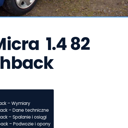
cra  1.4 82 
chback
back – Wymiary
back – Dane techniczne
ack – Spalanie i osiągi
back – Podwozie i opony