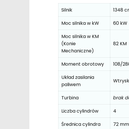
Silnik
1348 
Moc silnika w kW
60 kW
Moc silnika w KM
(Konie
82 KM
Mechaniczne)
Moment obrotowy
108/2
Układ zasilania
Wtrys
paliwem
Turbina
brak 
Liczba cylindrów
4
Średnica cylindra
72 mm