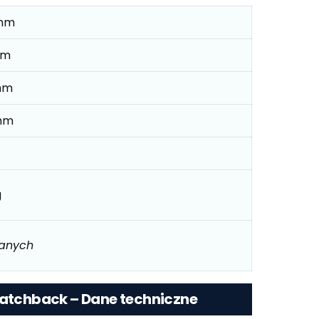
mm
mm
mm
mm
g
danych
Hatchback – Dane techniczne