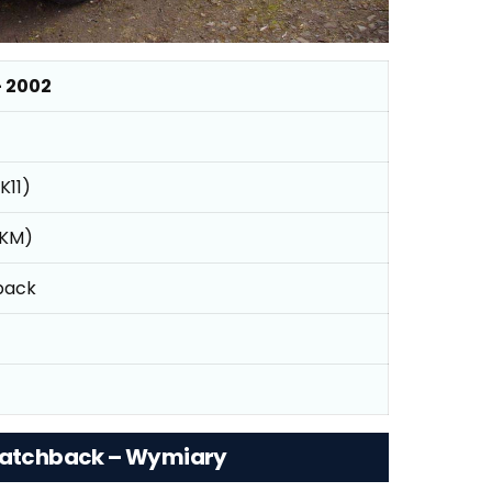
– 2002
K11)
 KM)
back
 Hatchback – Wymiary