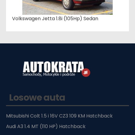
Volkswagen Jetta 1.8i (105Hp) Sedan
Losowe auta
Mitsubishi Colt 1.5 i 16V CZ3 109 KM Hatchback
Audi A3 1.4 MT (110 HP) Hatchback