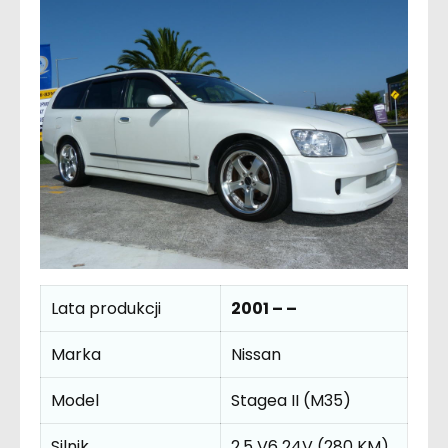
Lata produkcji
2001 – –
Marka
Nissan
Model
Stagea II (M35)
Silnik
2.5 V6 24V (280 KM)