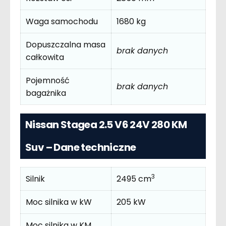
Waga samochodu
1680 kg
Dopuszczalna masa
brak danych
całkowita
Pojemność
brak danych
bagażnika
Nissan Stagea 2.5 V6 24V 280 KM
Suv – Dane techniczne
3
Silnik
2495 cm
Moc silnika w kW
205 kW
Moc silnika w KM