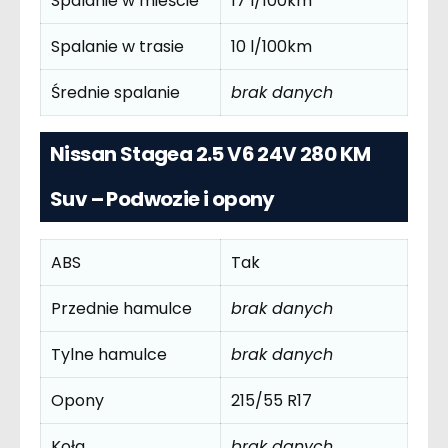
Spalanie w mieście
17 l/100km
Spalanie w trasie
10 l/100km
Średnie spalanie
brak danych
Nissan Stagea 2.5 V6 24V 280 KM
Suv – Podwozie i opony
ABS
Tak
Przednie hamulce
brak danych
Tylne hamulce
brak danych
Opony
215/55 R17
Koła
brak danych