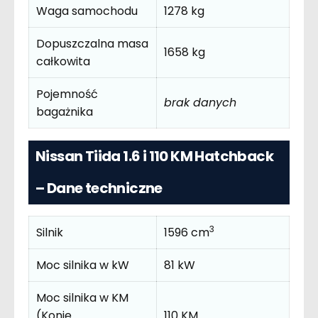
Waga samochodu
1278 kg
Dopuszczalna masa
1658 kg
całkowita
Pojemność
brak danych
bagażnika
Nissan Tiida 1.6 i 110 KM Hatchback
– Dane techniczne
3
Silnik
1596 cm
Moc silnika w kW
81 kW
Moc silnika w KM
(Konie
110 KM