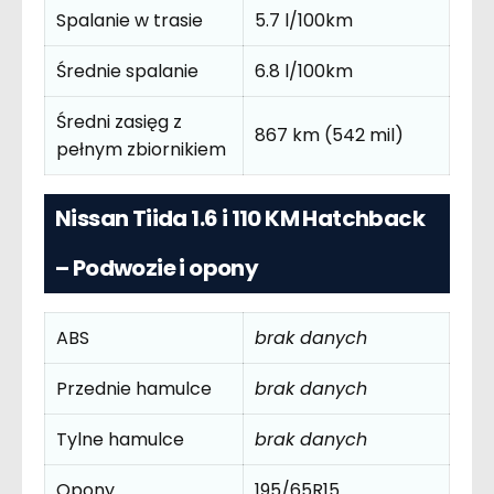
Spalanie w trasie
5.7 l/100km
Średnie spalanie
6.8 l/100km
Średni zasięg z
867 km (542 mil)
pełnym zbiornikiem
Nissan Tiida 1.6 i 110 KM Hatchback
– Podwozie i opony
ABS
brak danych
Przednie hamulce
brak danych
Tylne hamulce
brak danych
Opony
195/65R15