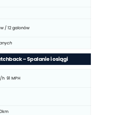
ów / 12 galonów
danych
atchback – Spalanie i osiągi
/h 91 MPH
100km