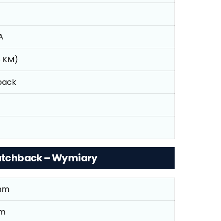
A
45 KM)
back
 Hatchback – Wymiary
mm
mm