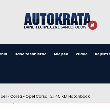
enia
Dane techniczne
Miejsca
Wideo
Rejestr
Opel
»
Corsa
»
Opel Corsa 1.2 i 45 KM Hatchback