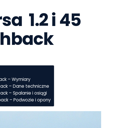
a  1.2 i 45 
chback
back – Wymiary
back – Dane techniczne
ack – Spalanie i osiągi
back – Podwozie i opony