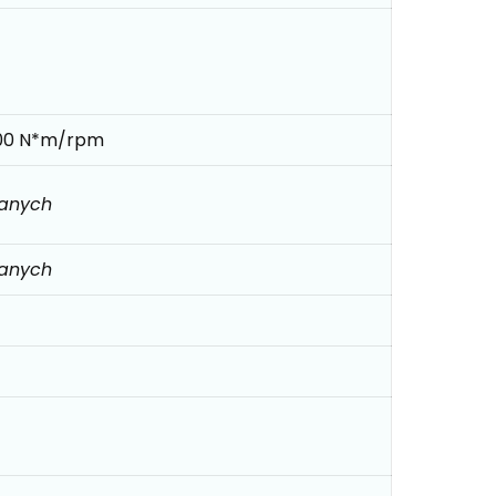
00 N*m/rpm
danych
danych