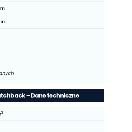
mm
mm
g
danych
Hatchback – Dane techniczne
3
m