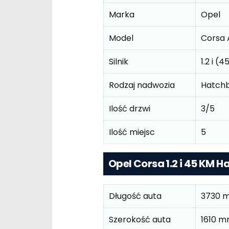
Marka
Opel
Model
Corsa 
Silnik
1.2 i (
Rodzaj nadwozia
Hatch
Ilość drzwi
3/5
Ilość miejsc
5
Opel Corsa 1.2 i 45 KM
Długość auta
3730 
Szerokość auta
1610 