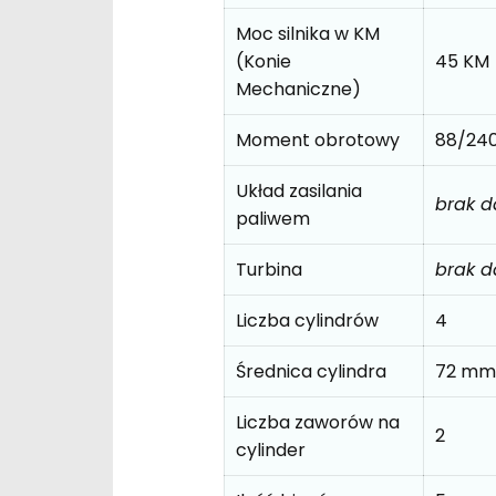
Moc silnika w KM
(Konie
45 KM
Mechaniczne)
Moment obrotowy
88/24
Układ zasilania
brak 
paliwem
Turbina
brak 
Liczba cylindrów
4
Średnica cylindra
72 mm
Liczba zaworów na
2
cylinder