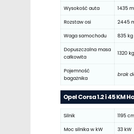
Wysokość auta
1435 
Rozstaw osi
2445 
Waga samochodu
835 kg
Dopuszczalna masa
1320 k
całkowita
Pojemność
brak 
bagażnika
Opel Corsa 1.2 i 45 KM 
Silnik
1195 c
Moc silnika w kW
33 kW