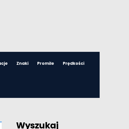
acje
Znaki
Promile
Prędkości
Wyszukaj