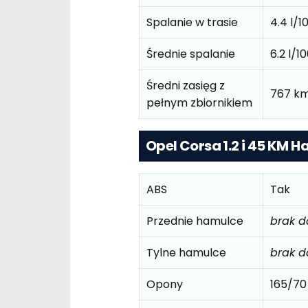
Spalanie w trasie
4.4 l/
Średnie spalanie
6.2 l/
Średni zasięg z
767 km
pełnym zbiornikiem
Opel Corsa 1.2 i 45 KM 
ABS
Tak
Przednie hamulce
brak 
Tylne hamulce
brak 
Opony
165/70