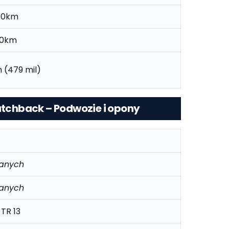
100km
100km
 (479 mil)
Hatchback – Podwozie i opony
danych
danych
 TR 13