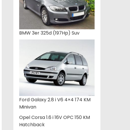
BMW 3er 325d (197Hp) Suv
Ford Galaxy 2.8 i V6 4×4 174 KM
Minivan
Opel Corsa 1.6 i 16V OPC 150 KM
Hatchback