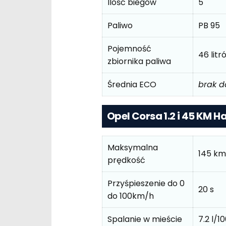
Ilość biegów
5
Paliwo
PB 95
Pojemność
46 litr
zbiornika paliwa
Średnia ECO
brak 
Opel Corsa 1.2 i 45 KM H
Maksymalna
145 km
prędkość
Przyśpieszenie do 0
20 s
do 100km/h
Spalanie w mieście
7.2 l/