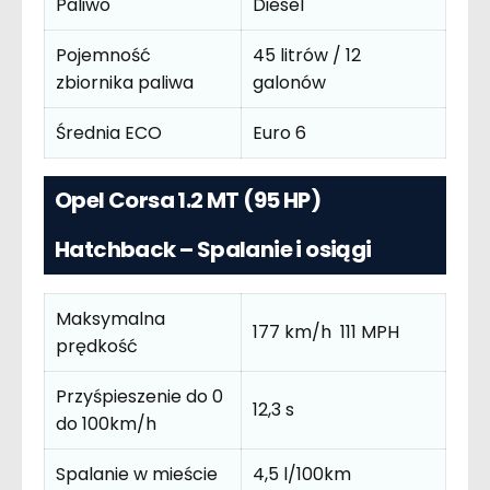
Paliwo
Diesel
Pojemność
45 litrów / 12
zbiornika paliwa
galonów
Średnia ECO
Euro 6
Opel Corsa 1.2 MT (95 HP)
Hatchback – Spalanie i osiągi
Maksymalna
177 km/h 111 MPH
prędkość
Przyśpieszenie do 0
12,3 s
do 100km/h
Spalanie w mieście
4,5 l/100km