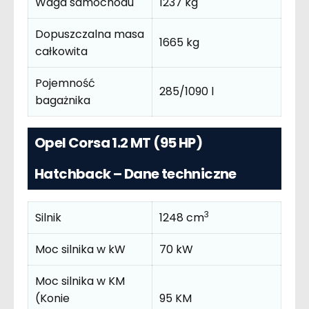
Waga samochodu
1237 kg
Dopuszczalna masa
1665 kg
całkowita
Pojemność
285/1090 l
bagażnika
Opel Corsa 1.2 MT (95 HP)
Hatchback – Dane techniczne
3
Silnik
1248 cm
Moc silnika w kW
70 kW
Moc silnika w KM
(Konie
95 KM