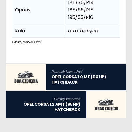
185/70/R14
Opony
185/65/R15
195/55/R16
Koła
brak danych
Corsa
,
Marka: Opel
Poprzedni samochód
OPEL CORSA 1.0 MT (90 HP)
HATCHBACK
Kolejny samochód
OPEL CORSA 1.2 AMT (95 HP)
HATCHBACK