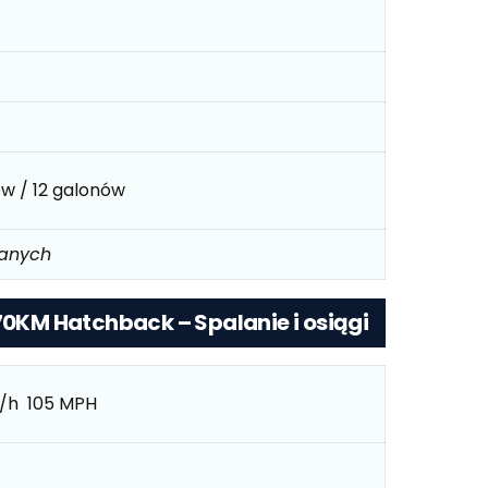
ów / 12 galonów
danych
 70KM Hatchback – Spalanie i osiągi
/h 105 MPH