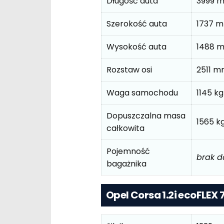
Długość auta
3999 
Szerokość auta
1737 
Wysokość auta
1488 
Rozstaw osi
2511 
Waga samochodu
1145 kg
Dopuszczalna masa
1565 k
całkowita
Pojemność
brak 
bagażnika
Opel Corsa 1.2i ecoFLE