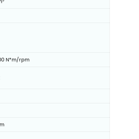
m
000 N*m/rpm
k
mm