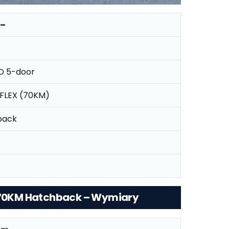
 –
D 5-door
coFLEX (70KM)
back
X 70KM Hatchback – Wymiary