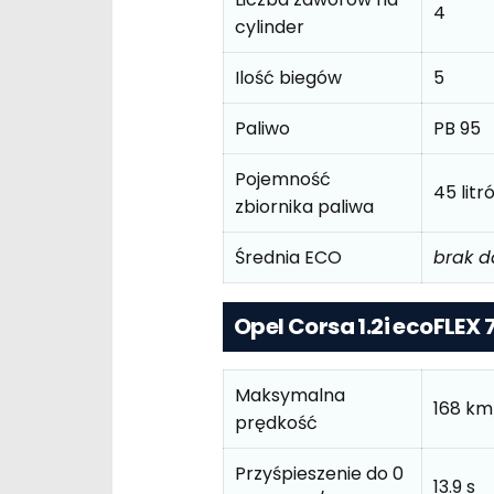
4
cylinder
Ilość biegów
5
Paliwo
PB 95
Pojemność
45 litr
zbiornika paliwa
Średnia ECO
brak 
Opel Corsa 1.2i ecoFLEX
Maksymalna
168 km
prędkość
Przyśpieszenie do 0
13.9 s