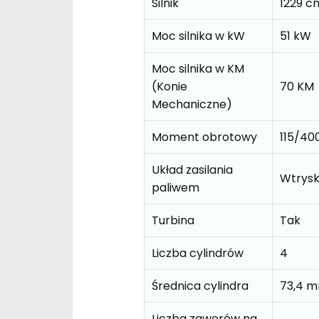
Silnik
1229 c
Moc silnika w kW
51 kW
Moc silnika w KM
(Konie
70 KM
Mechaniczne)
Moment obrotowy
115/4
Układ zasilania
Wtrys
paliwem
Turbina
Tak
Liczba cylindrów
4
Średnica cylindra
73,4 
Liczba zaworów na