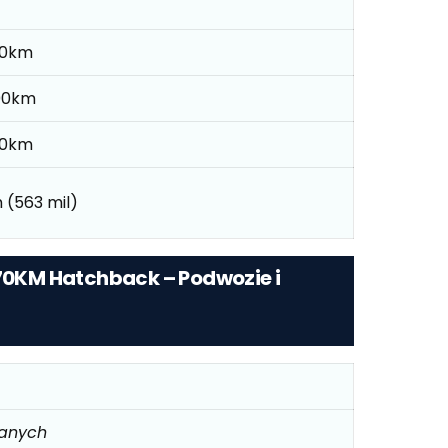
100km
100km
100km
 (563 mil)
 70KM Hatchback – Podwozie i
danych