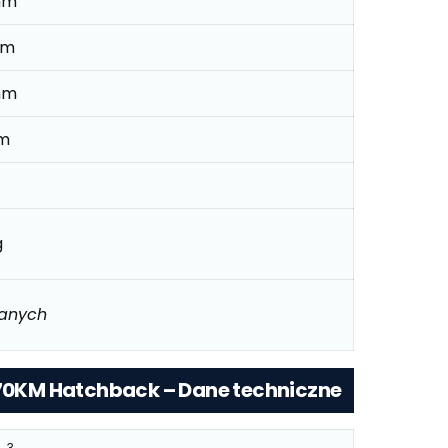
mm
mm
mm
mm
g
danych
X 70KM Hatchback – Dane techniczne
3