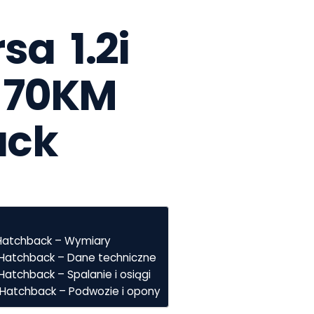
a  1.2i 
 70KM 
ack
 Hatchback – Wymiary
M Hatchback – Dane techniczne
Hatchback – Spalanie i osiągi
M Hatchback – Podwozie i opony