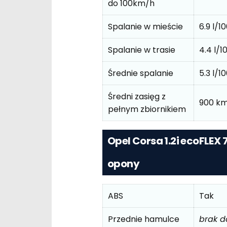
do 100km/h
Spalanie w mieście
6.9 l/
Spalanie w trasie
4.4 l/
Średnie spalanie
5.3 l/
Średni zasięg z
900 km
pełnym zbiornikiem
Opel Corsa 1.2i ecoFLEX
opony
ABS
Tak
Przednie hamulce
brak 