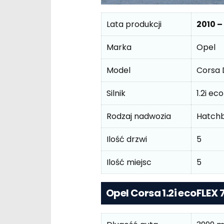
Lata produkcji
2010 –
Marka
Opel
Model
Corsa 
Silnik
1.2i e
Rodzaj nadwozia
Hatch
Ilość drzwi
5
Ilość miejsc
5
Opel Corsa 1.2i ecoFLE