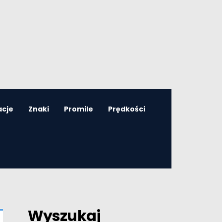
acje
Znaki
Promile
Prędkości
Wyszukaj