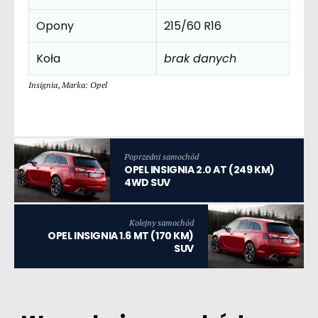
Opony
215/60 R16
Koła
brak danych
Insignia
,
Marka: Opel
Poprzedni samochód
OPEL INSIGNIA 2.0 AT (249 KM)
4WD SUV
Kolejny samochód
OPEL INSIGNIA 1.6 MT (170 KM)
SUV