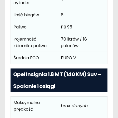
cylinder
Ilość biegów
6
Paliwo
PB 95
Pojemność
70 litrów / 18
zbiornika paliwa
galonów
Średnia ECO
EURO V
Opel Insignia 1.8 MT (140 KM) Suv –
Spalanie i osiągi
Maksymalna
brak danych
prędkość