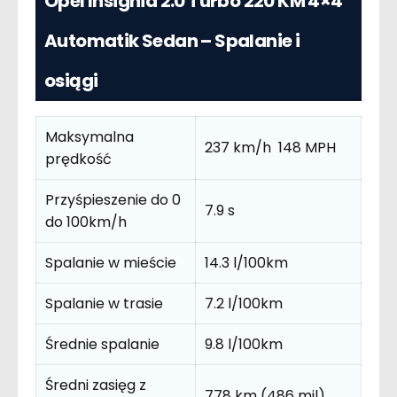
Opel Insignia 2.0 Turbo 220 KM 4×4
Automatik Sedan – Spalanie i
osiągi
Maksymalna
237 km/h 148 MPH
prędkość
Przyśpieszenie do 0
7.9 s
do 100km/h
Spalanie w mieście
14.3 l/100km
Spalanie w trasie
7.2 l/100km
Średnie spalanie
9.8 l/100km
Średni zasięg z
778 km (486 mil)