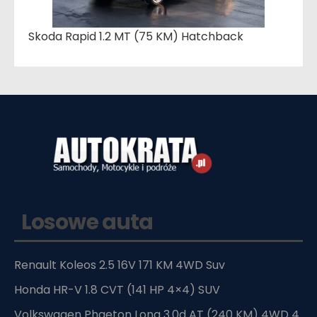
Skoda Rapid 1.2 MT (75 KM) Hatchback
Losowe auta
Renault Koleos 2.5 16V 171 KM 4WD Suv
Honda HR-V 1.8 CVT (141 HP 4×4) SUV
Volkswagen Phaeton Long 3.0d AT (240 KM) 4WD 4