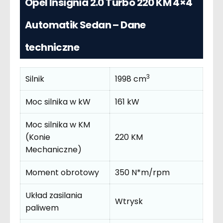
Opel Insignia 2.0 Turbo 220 KM 4×4
Automatik Sedan – Dane
techniczne
3
Silnik
1998 cm
Moc silnika w kW
161 kW
Moc silnika w KM
(Konie
220 KM
Mechaniczne)
Moment obrotowy
350 N*m/rpm
Układ zasilania
Wtrysk
paliwem