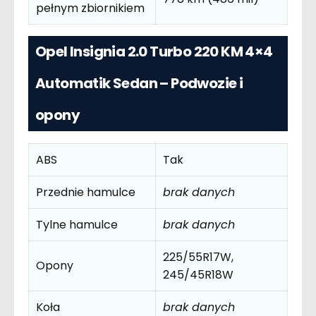
pełnym zbiornikiem
Opel Insignia 2.0 Turbo 220 KM 4×4
Automatik Sedan – Podwozie i
opony
ABS
Tak
Przednie hamulce
brak danych
Tylne hamulce
brak danych
225/55R17W,
Opony
245/45R18W
Koła
brak danych