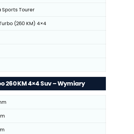
a Sports Tourer
 Turbo (260 KM) 4×4
rbo 260 KM 4×4 Suv – Wymiary
mm
mm
mm