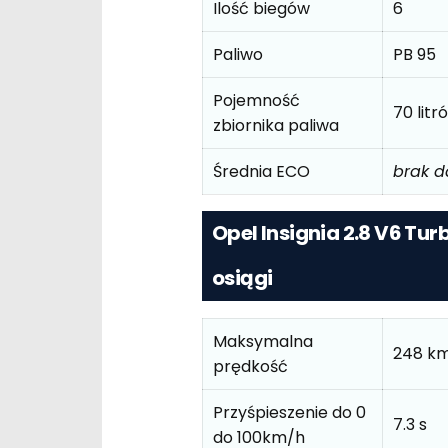
Ilość biegów
6
Paliwo
PB 95
Pojemność
70 litr
zbiornika paliwa
Średnia ECO
brak 
Opel Insignia 2.8 V6 Tur
osiągi
Maksymalna
248 k
prędkość
Przyśpieszenie do 0
7.3 s
do 100km/h