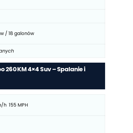
ów / 18 galonów
danych
bo 260 KM 4×4 Suv – Spalanie i
m/h 155 MPH