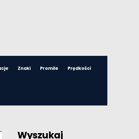
acje
Znaki
Promile
Prędkości
Wyszukaj