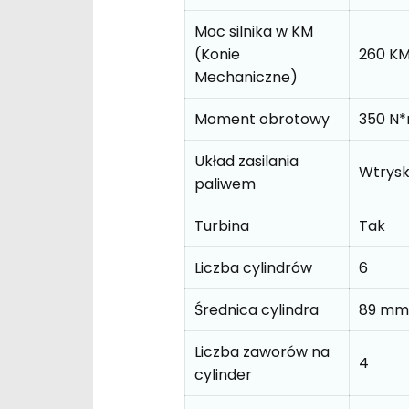
Moc silnika w KM
(Konie
260 K
Mechaniczne)
Moment obrotowy
350 N
Układ zasilania
Wtrys
paliwem
Turbina
Tak
Liczba cylindrów
6
Średnica cylindra
89 mm
Liczba zaworów na
4
cylinder