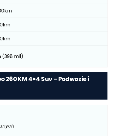
/100km
100km
/100km
 (398 mil)
bo 260 KM 4×4 Suv – Podwozie i
danych