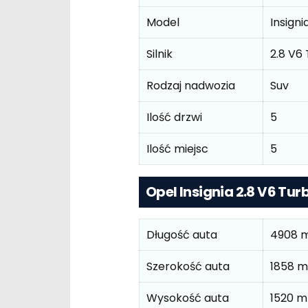
Model
Insigni
Silnik
2.8 V6
Rodzaj nadwozia
Suv
Ilość drzwi
5
Ilość miejsc
5
Opel Insignia 2.8 V6 Tu
Długość auta
4908 
Szerokość auta
1858 
Wysokość auta
1520 