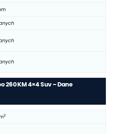
mm
danych
danych
danych
rbo 260 KM 4×4 Suv – Dane
3
cm