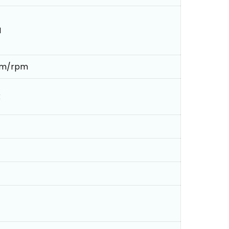
M
*m/rpm
k