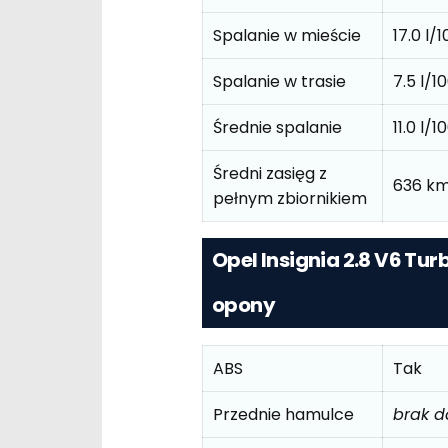
Spalanie w mieście
17.0 l
Spalanie w trasie
7.5 l/
Średnie spalanie
11.0 l
Średni zasięg z
636 km
pełnym zbiornikiem
Opel Insignia 2.8 V6 Tur
opony
ABS
Tak
Przednie hamulce
brak 