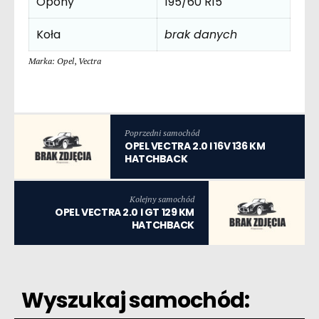
Opony
195/60 R15
Koła
brak danych
Marka: Opel
,
Vectra
Poprzedni samochód
OPEL VECTRA 2.0 I 16V 136 KM
HATCHBACK
Kolejny samochód
OPEL VECTRA 2.0 I GT 129 KM
HATCHBACK
Wyszukaj samochód: