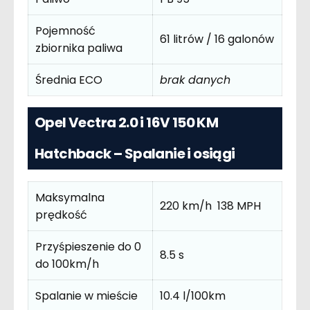
Pojemność
61 litrów / 16 galonów
zbiornika paliwa
Średnia ECO
brak danych
Opel Vectra 2.0 i 16V 150 KM
Hatchback – Spalanie i osiągi
Maksymalna
220 km/h 138 MPH
prędkość
Przyśpieszenie do 0
8.5 s
do 100km/h
Spalanie w mieście
10.4 l/100km