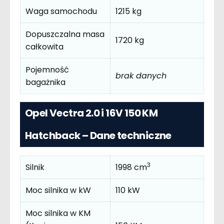
Waga samochodu
1215 kg
Dopuszczalna masa
1720 kg
całkowita
Pojemność
brak danych
bagażnika
Opel Vectra 2.0 i 16V 150 KM
Hatchback – Dane techniczne
3
Silnik
1998 cm
Moc silnika w kW
110 kW
Moc silnika w KM