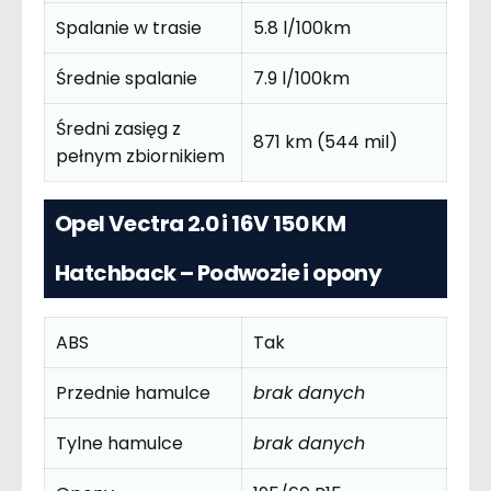
Spalanie w trasie
5.8 l/100km
Średnie spalanie
7.9 l/100km
Średni zasięg z
871 km (544 mil)
pełnym zbiornikiem
Opel Vectra 2.0 i 16V 150 KM
Hatchback – Podwozie i opony
ABS
Tak
Przednie hamulce
brak danych
Tylne hamulce
brak danych