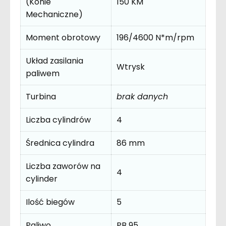
(Konie
150 KM
Mechaniczne)
Moment obrotowy
196/4600 N*m/rpm
Układ zasilania
Wtrysk
paliwem
Turbina
brak danych
Liczba cylindrów
4
Średnica cylindra
86 mm
Liczba zaworów na
4
cylinder
Ilość biegów
5
Paliwo
PB 95