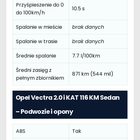
Przyśpieszenie do 0
10.5 s
do 100km/h
Spalanie w mieście
brak danych
Spalanie w trasie
brak danych
Średnie spalanie
7.7 l/100km
Średni zasięg z
871 km (544 mil)
pełnym zbiornikiem
Opel Vectra 2.0 i KAT 116 KM Sedan
– Podwozie i opony
ABS
Tak