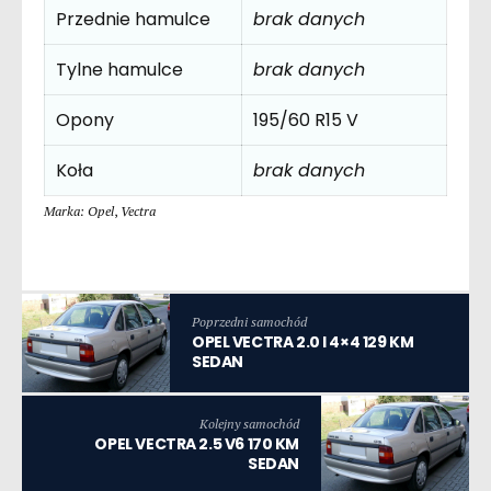
Przednie hamulce
brak danych
Tylne hamulce
brak danych
Opony
195/60 R15 V
Koła
brak danych
Marka: Opel
,
Vectra
Poprzedni samochód
OPEL VECTRA 2.0 I 4×4 129 KM
SEDAN
Kolejny samochód
OPEL VECTRA 2.5 V6 170 KM
SEDAN