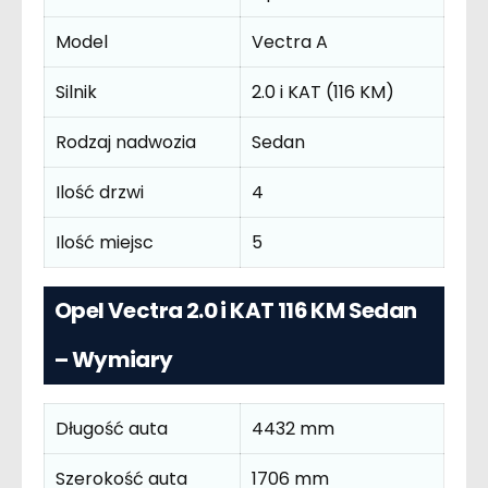
Model
Vectra A
Silnik
2.0 i KAT (116 KM)
Rodzaj nadwozia
Sedan
Ilość drzwi
4
Ilość miejsc
5
Opel Vectra 2.0 i KAT 116 KM Sedan
– Wymiary
Długość auta
4432 mm
Szerokość auta
1706 mm