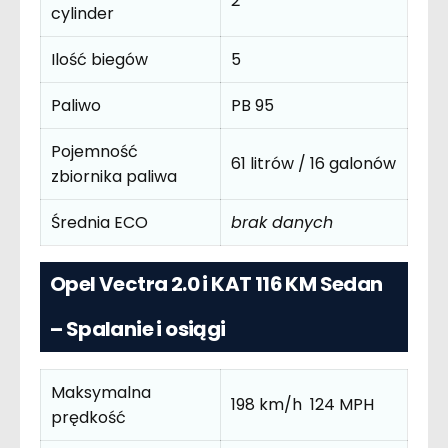
2
cylinder
Ilość biegów
5
Paliwo
PB 95
Pojemność
61 litrów / 16 galonów
zbiornika paliwa
Średnia ECO
brak danych
Opel Vectra 2.0 i KAT 116 KM Sedan
– Spalanie i osiągi
Maksymalna
198 km/h 124 MPH
prędkość