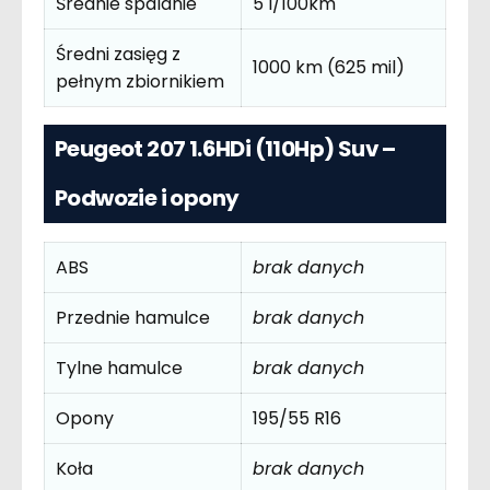
Średnie spalanie
5 l/100km
Średni zasięg z
1000 km (625 mil)
pełnym zbiornikiem
Peugeot 207 1.6HDi (110Hp) Suv –
Podwozie i opony
ABS
brak danych
Przednie hamulce
brak danych
Tylne hamulce
brak danych
Opony
195/55 R16
Koła
brak danych