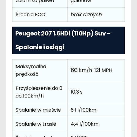
zbiornika paliwa
galonów
Średnia ECO
brak danych
Peugeot 207 1.6HDi (110Hp) Suv –
Spalanie i osiągi
Maksymalna
193 km/h 121 MPH
prędkość
Przyśpieszenie do 0
10.3 s
do 100km/h
Spalanie w mieście
6.1 l/100km
Spalanie w trasie
4.4 l/100km