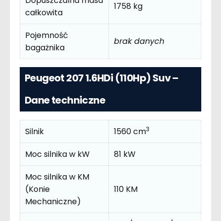
Dopuszczalna masa
1758 kg
całkowita
Pojemność
brak danych
bagażnika
Peugeot 207 1.6HDi (110Hp) Suv –
Dane techniczne
3
Silnik
1560 cm
Moc silnika w kW
81 kW
Moc silnika w KM
(Konie
110 KM
Mechaniczne)