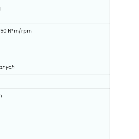
M
250 N*m/rpm
k
danych
m