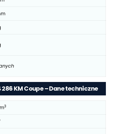
mm
g
g
danych
 4 286 KM Coupe – Dane techniczne
3
cm
W