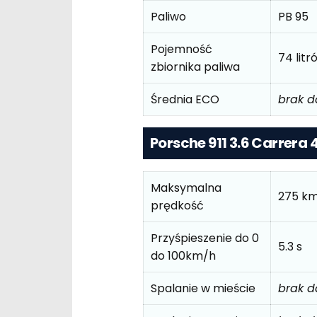
Paliwo
PB 95
Pojemność
74 lit
zbiornika paliwa
Średnia ECO
brak 
Porsche 911 3.6 Carrera 
Maksymalna
275 k
prędkość
Przyśpieszenie do 0
5.3 s
do 100km/h
Spalanie w mieście
brak 