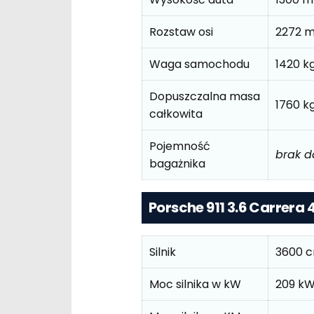
Rozstaw osi
2272 
Waga samochodu
1420 k
Dopuszczalna masa
1760 k
całkowita
Pojemność
brak 
bagażnika
Porsche 911 3.6 Carrera
Silnik
3600 
Moc silnika w kW
209 k