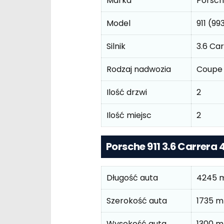
Marka
Porsc
Model
911 (99
Silnik
3.6 Ca
Rodzaj nadwozia
Coupe
Ilość drzwi
2
Ilość miejsc
2
Porsche 911 3.6 Carrer
Długość auta
4245 
Szerokość auta
1735 
Wysokość auta
1300 