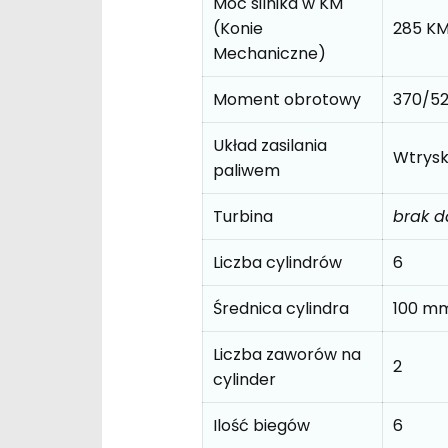
Moc silnika w KM
(Konie
285 K
Mechaniczne)
Moment obrotowy
370/5
Układ zasilania
Wtrys
paliwem
Turbina
brak 
Liczba cylindrów
6
Średnica cylindra
100 m
Liczba zaworów na
2
cylinder
Ilość biegów
6