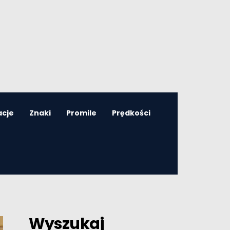
acje
Znaki
Promile
Prędkości
Wyszukaj