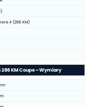
he
3)
rrera 4 (286 KM)
a 4 286 KM Coupe – Wymiary
mm
mm
mm