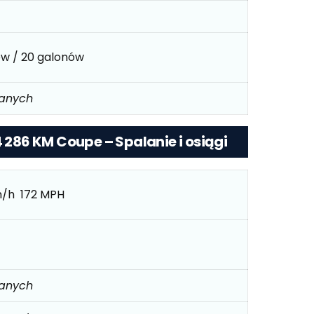
rów / 20 galonów
danych
4 286 KM Coupe – Spalanie i osiągi
m/h 172 MPH
danych