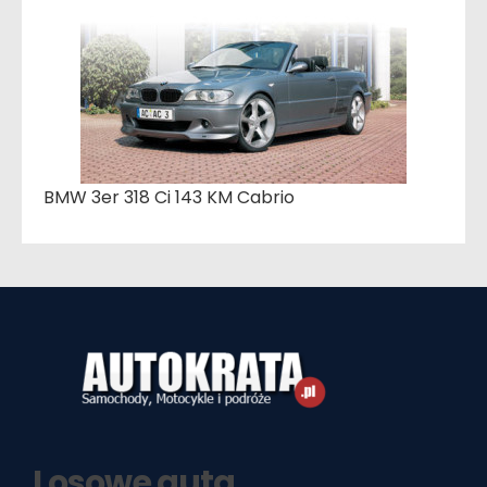
BMW 3er 318 Ci 143 KM Cabrio
Losowe auta