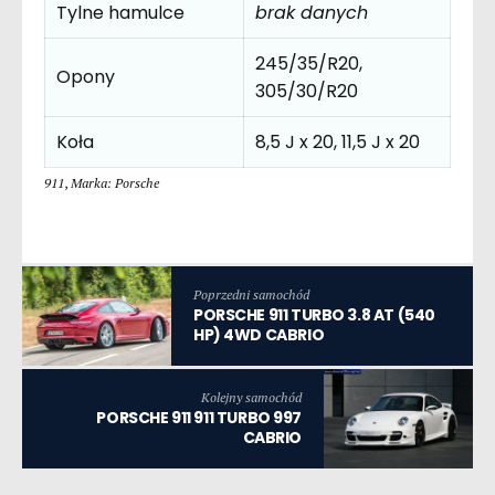
Tylne hamulce
brak danych
245/35/R20,
Opony
305/30/R20
Koła
8,5 J x 20, 11,5 J x 20
911
,
Marka: Porsche
Poprzedni samochód
PORSCHE 911 TURBO 3.8 AT (540
HP) 4WD CABRIO
Kolejny samochód
PORSCHE 911 911 TURBO 997
CABRIO