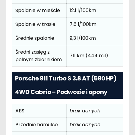
Spalanie w mieście
12,1 l/100km
Spalanie w trasie
7,6 l/100km
Średnie spalanie
9,3 l/100km
Średni zasięg z
711 km (444 mil)
pełnym zbiornikiem
Porsche 911 Turbo S 3.8 AT (580 HP)
4WD Cabrio – Podwozie i opony
ABS
brak danych
Przednie hamulce
brak danych