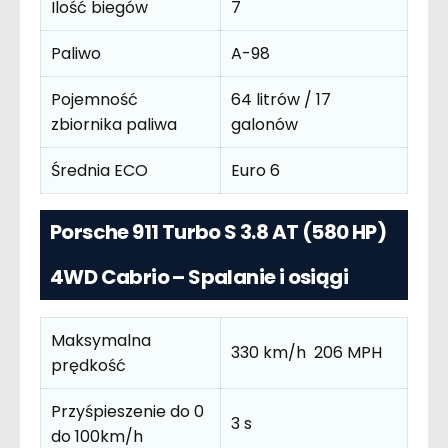
Ilość biegów
7
Paliwo
A-98
Pojemność
64 litrów / 17
zbiornika paliwa
galonów
Średnia ECO
Euro 6
Porsche 911 Turbo S 3.8 AT (580 HP)
4WD Cabrio – Spalanie i osiągi
Maksymalna
330 km/h 206 MPH
prędkość
Przyśpieszenie do 0
3 s
do 100km/h