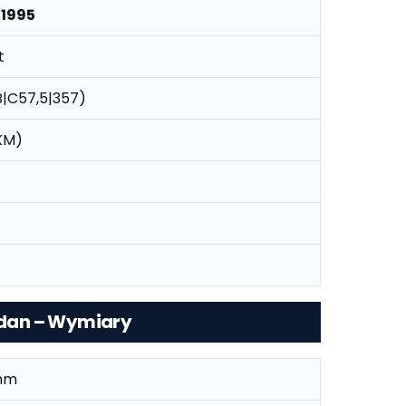
 1995
t
(B|C57,5|357)
 KM)
Sedan – Wymiary
mm