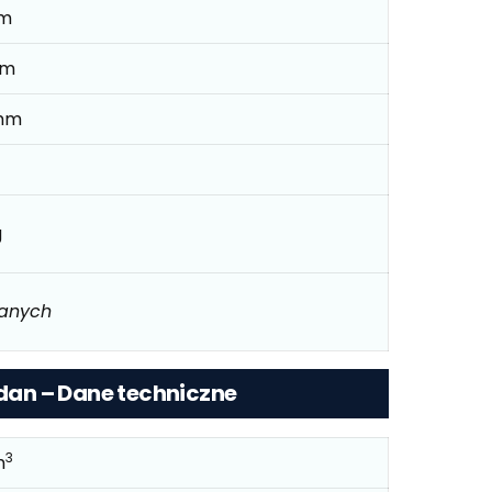
mm
mm
mm
g
danych
edan – Dane techniczne
3
m