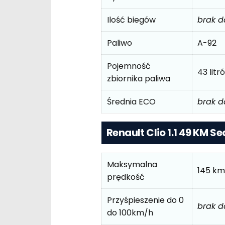
Ilość biegów
brak 
Paliwo
A-92
Pojemność
43 litr
zbiornika paliwa
Średnia ECO
brak 
Renault Clio 1.1 49 KM Se
Maksymalna
145 km
prędkość
Przyśpieszenie do 0
brak 
do 100km/h