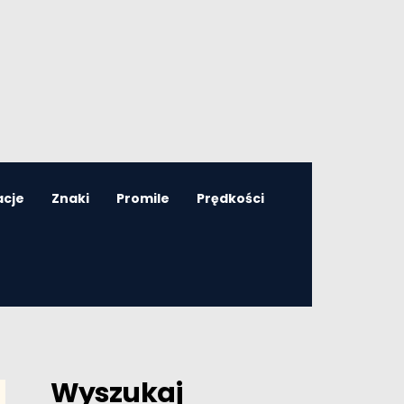
acje
Znaki
Promile
Prędkości
Wyszukaj