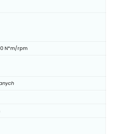
00 N*m/rpm
danych
m