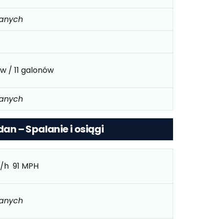
danych
ów / 11 galonów
danych
dan – Spalanie i osiągi
/h 91 MPH
danych