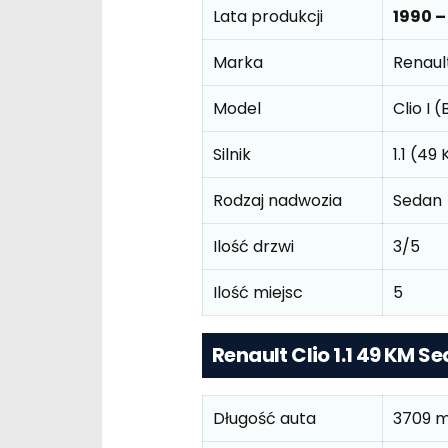
Lata produkcji
1990 –
Marka
Renaul
Model
Clio I 
Silnik
1.1 (49
Rodzaj nadwozia
Sedan
Ilość drzwi
3/5
Ilość miejsc
5
Renault Clio 1.1 49 KM 
Długość auta
3709 