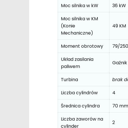
Moc silnika w kW
36 kW
Moc silnika w KM
(Konie
49 KM
Mechaniczne)
Moment obrotowy
79/25
Układ zasilania
Gaźnik
paliwem
Turbina
brak 
Liczba cylindrów
4
Średnica cylindra
70 m
Liczba zaworów na
2
cylinder