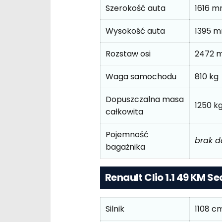
Szerokość auta
1616 
Wysokość auta
1395 
Rozstaw osi
2472 
Waga samochodu
810 kg
Dopuszczalna masa
1250 k
całkowita
Pojemność
brak 
bagażnika
Renault Clio 1.1 49 KM S
Silnik
1108 c