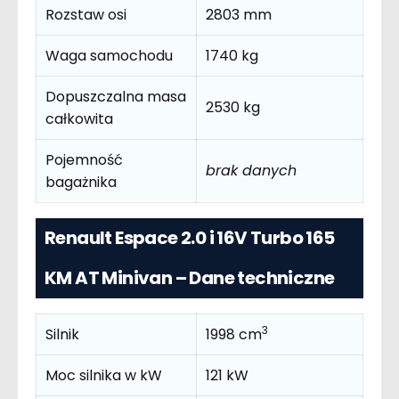
Rozstaw osi
2803 mm
Waga samochodu
1740 kg
Dopuszczalna masa
2530 kg
całkowita
Pojemność
brak danych
bagażnika
Renault Espace 2.0 i 16V Turbo 165
KM AT Minivan – Dane techniczne
3
Silnik
1998 cm
Moc silnika w kW
121 kW