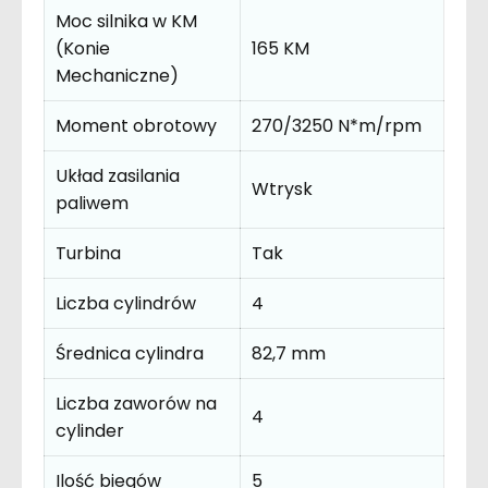
Moc silnika w KM
(Konie
165 KM
Mechaniczne)
Moment obrotowy
270/3250 N*m/rpm
Układ zasilania
Wtrysk
paliwem
Turbina
Tak
Liczba cylindrów
4
Średnica cylindra
82,7 mm
Liczba zaworów na
4
cylinder
Ilość biegów
5