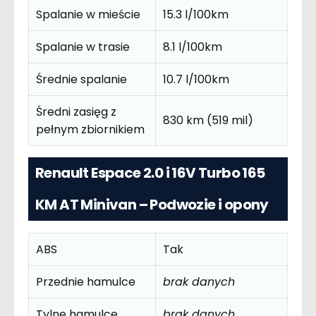
Spalanie w mieście
15.3 l/100km
Spalanie w trasie
8.1 l/100km
Średnie spalanie
10.7 l/100km
Średni zasięg z
830 km (519 mil)
pełnym zbiornikiem
Renault Espace 2.0 i 16V Turbo 165
KM AT Minivan – Podwozie i opony
ABS
Tak
Przednie hamulce
brak danych
Tylne hamulce
brak danych