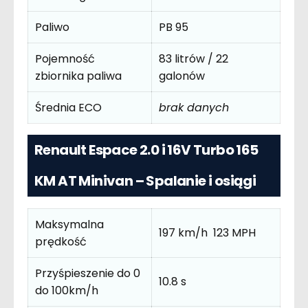
Paliwo
PB 95
Pojemność
83 litrów / 22
zbiornika paliwa
galonów
Średnia ECO
brak danych
Renault Espace 2.0 i 16V Turbo 165
KM AT Minivan – Spalanie i osiągi
Maksymalna
197 km/h 123 MPH
prędkość
Przyśpieszenie do 0
10.8 s
do 100km/h