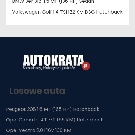
BMW 3er 318i 1.5 MT (136 HP) Sedan
Volkswagen Golf 1.4 TSI 122 KM DSG Hatchback
Losowe auta
Peugeot 208 1.6 MT (165 HP) Hatchback
Opel Corsa 1.0 AT MT (65 KM) Hatchback
Opel Vectra 2.0 i 16V 136 KM –