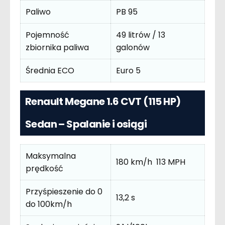
Paliwo
PB 95
Pojemność
49 litrów / 13
zbiornika paliwa
galonów
Średnia ECO
Euro 5
Renault Megane 1.6 CVT (115 HP)
Sedan – Spalanie i osiągi
Maksymalna
180 km/h 113 MPH
prędkość
Przyśpieszenie do 0
13,2 s
do 100km/h