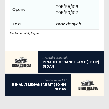
205/55/R16
Opony
205/50/R17
Koła
brak danych
Marka: Renault
,
Megane
Poprzedni samochód
RENAULT MEGANE 1.5 AMT (110 HP)
SEDAN
Kolejny samochód
RENAULT MEGANE 1.5 MT (90 HP)
SEDAN