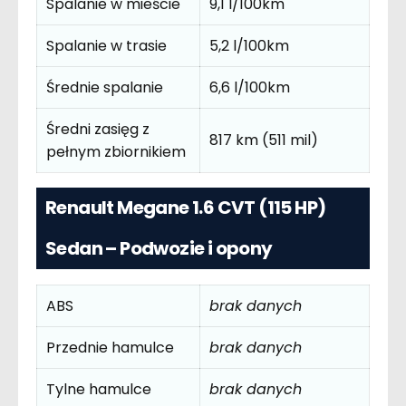
Spalanie w mieście
9,1 l/100km
Spalanie w trasie
5,2 l/100km
Średnie spalanie
6,6 l/100km
Średni zasięg z
817 km (511 mil)
pełnym zbiornikiem
Renault Megane 1.6 CVT (115 HP)
Sedan – Podwozie i opony
ABS
brak danych
Przednie hamulce
brak danych
Tylne hamulce
brak danych