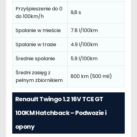
Przyśpieszenie do 0
9,8 s
do 100km/h
Spalanie w mieście
7.8 l/100km
Spalanie w trasie
4.9 l/100km
Średnie spalanie
5.9 l/100km
Średni zasięg z
800 km (500 mil)
pełnym zbiornikiem
Renault Twingo 1.2 16V TCE GT
100KM Hatchback – Podwozie i
opony