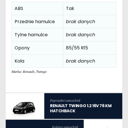
ABS
Tak
Przednie hamulce
brak danych
Tylne hamulce
brak danych
Opony
85/55 R15
Koła
brak danych
Marka: Renault
,
Twingo
Poprzedni samochód
RENAULT TWINGO 1.2 16V 76 KM
HATCHBACK
Kolejny samochód