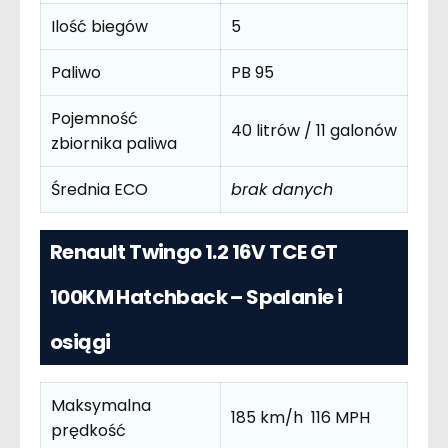
Ilość biegów
5
Paliwo
PB 95
Pojemność
40 litrów / 11 galonów
zbiornika paliwa
Średnia ECO
brak danych
Renault Twingo 1.2 16V TCE GT
100KM Hatchback – Spalanie i
osiągi
Maksymalna
185 km/h 116 MPH
prędkość