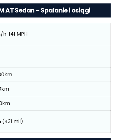
KM AT Sedan – Spalanie i osiągi
/h 141 MPH
/100km
100km
100km
 (431 mil)