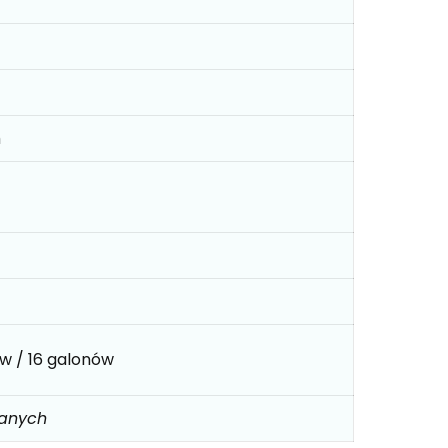
m
ów / 16 galonów
danych