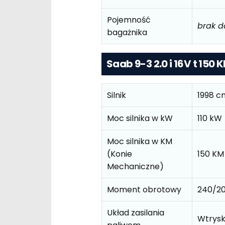
Pojemność
brak 
bagażnika
Saab 9-3 2.0 i 16V t 150
Silnik
1998 c
Moc silnika w kW
110 kW
Moc silnika w KM
(Konie
150 KM
Mechaniczne)
Moment obrotowy
240/2
Układ zasilania
Wtrys