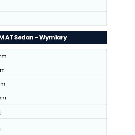
0 KM AT Sedan – Wymiary
mm
mm
mm
mm
g
g