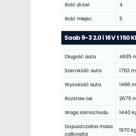
Ilość drzwi
4
Ilość miejsc
5
Saab 9-3 2.0 i 16V t 15
Długość auta
4635 
Szerokość auta
1762 
Wysokość auta
1466 
Rozstaw osi
2675 
Waga samochodu
1440 k
Dopuszczalna masa
1970 k
całkowita