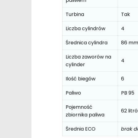
paliwem
Turbina
Tak
Liczba cylindrów
4
Średnica cylindra
86 m
Liczba zaworów na
4
cylinder
Ilość biegów
6
Paliwo
PB 95
Pojemność
62 litr
zbiornika paliwa
Średnia ECO
brak 