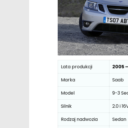
Lata produkcji
2005 –
Marka
Saab
Model
9-3 Sed
Silnik
2.0 i 1
Rodzaj nadwozia
Sedan