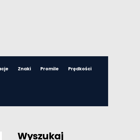
acje
Znaki
Promile
Prędkości
Wyszukaj