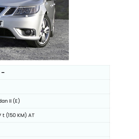
 –
an II (E)
6V t (150 KM) AT