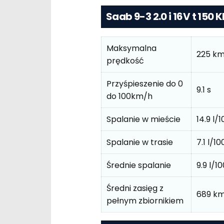
Saab 9-3 2.0 i 16V t 150 
Maksymalna
225 km
prędkość
Przyśpieszenie do 0
9.1 s
do 100km/h
Spalanie w mieście
14.9 l
Spalanie w trasie
7.1 l/
Średnie spalanie
9.9 l/
Średni zasięg z
689 km
pełnym zbiornikiem