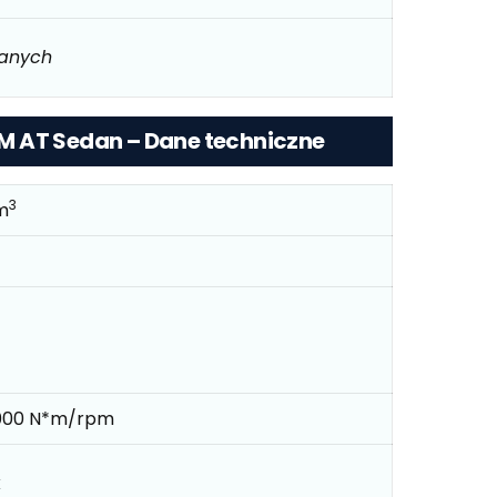
danych
 KM AT Sedan – Dane techniczne
3
m
000 N*m/rpm
k