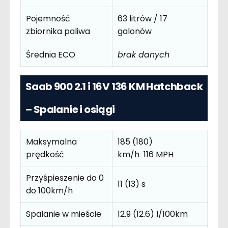
Pojemność
63 litrów / 17
zbiornika paliwa
galonów
Średnia ECO
brak danych
Saab 900 2.1 i 16V 136 KM Hatchback
– Spalanie i osiągi
Maksymalna
185 (180)
prędkość
km/h 116 MPH
Przyśpieszenie do 0
11 (13) s
do 100km/h
Spalanie w mieście
12.9 (12.6) l/100km