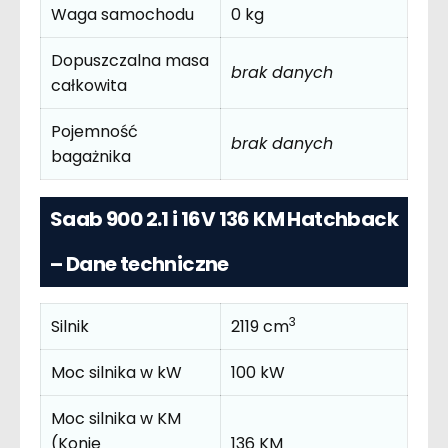
Waga samochodu
0 kg
Dopuszczalna masa
brak danych
całkowita
Pojemność
brak danych
bagażnika
Saab 900 2.1 i 16V 136 KM Hatchback
– Dane techniczne
3
Silnik
2119 cm
Moc silnika w kW
100 kW
Moc silnika w KM
(Konie
136 KM