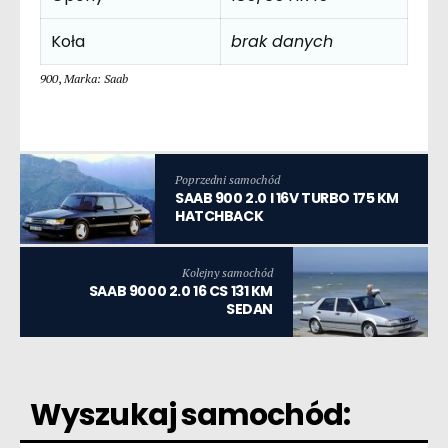
Koła
brak danych
900
,
Marka: Saab
Poprzedni samochód
SAAB 900 2.0 I 16V TURBO 175 KM
HATCHBACK
Kolejny samochód
SAAB 9000 2.0 16 CS 131 KM
SEDAN
Wyszukaj samochód: