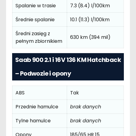
Spalanie w trasie
7.3 (8.4) l/100km
Średnie spalanie
10.1 (11.3) l/100km
Średni zasięg z
630 km (394 mil)
pełnym zbiornikiem
Saab 900 2.1 i 16V 136 KM Hatchback
– Podwozie i opony
ABS
Tak
Przednie hamulce
brak danych
Tylne hamulce
brak danych
Opony
185/65 HR 15