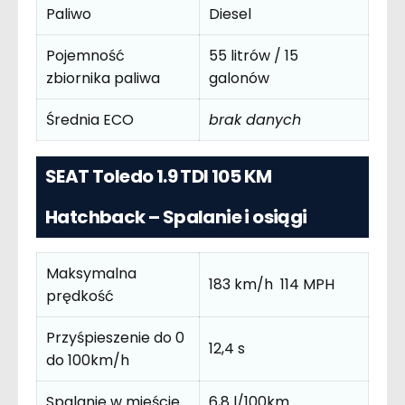
Paliwo
Diesel
Pojemność
55 litrów / 15
zbiornika paliwa
galonów
Średnia ECO
brak danych
SEAT Toledo 1.9 TDI 105 KM
Hatchback – Spalanie i osiągi
Maksymalna
183 km/h 114 MPH
prędkość
Przyśpieszenie do 0
12,4 s
do 100km/h
Spalanie w mieście
6,8 l/100km