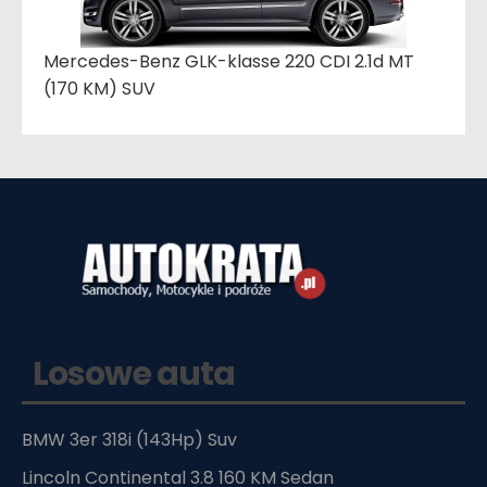
Mercedes-Benz GLK-klasse 220 CDI 2.1d MT
(170 KM) SUV
Losowe auta
BMW 3er 318i (143Hp) Suv
Lincoln Continental 3.8 160 KM Sedan