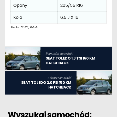
Opony
205/55 R16
Koła
6.5 J X 16
Marka: SEAT
,
Toledo
Poprzedni samochód
SEAT TOLEDO 1.8 TSI 160 KM
HATCHBACK
Kolejny samochód
SEAT TOLEDO 2.0 FSI 150 KM
HATCHBACK
Wyszukaj samochód: