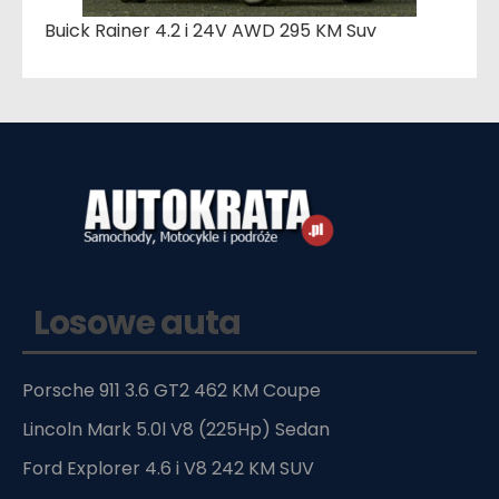
Buick Rainer 4.2 i 24V AWD 295 KM Suv
Losowe auta
Porsche 911 3.6 GT2 462 KM Coupe
Lincoln Mark 5.0l V8 (225Hp) Sedan
Ford Explorer 4.6 i V8 242 KM SUV