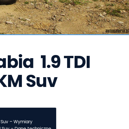
ia  1.9 TDI 
 KM Suv
M Suv – Wymiary
KM Suv – Dane techniczne