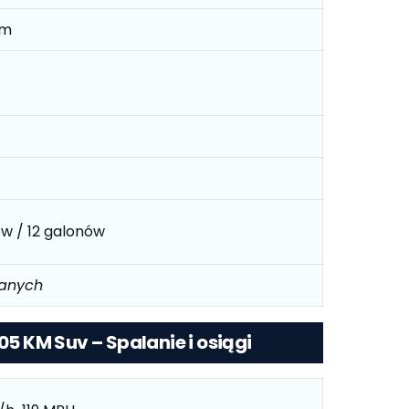
mm
ów / 12 galonów
danych
105 KM Suv – Spalanie i osiągi