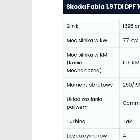
Skoda Fabia 1.9 TDI DPF
Silnik
1896 c
Moc silnika w kW
77 kW
Moc silnika w KM
(Konie
105 KM
Mechaniczne)
Moment obrotowy
250/1
Układ zasilania
Commo
paliwem
Turbina
Tak
Liczba cylindrów
4