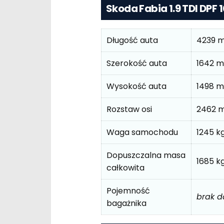
Skoda Fabia 1.9 TDI DPF
Długość auta
4239 
Szerokość auta
1642 
Wysokość auta
1498 
Rozstaw osi
2462 
Waga samochodu
1245 k
Dopuszczalna masa
1685 k
całkowita
Pojemność
brak 
bagażnika