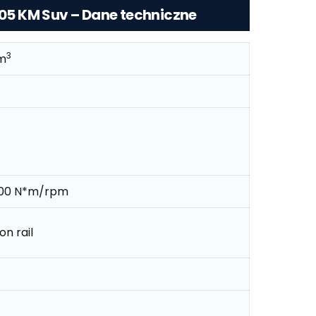
 105 KM Suv – Dane techniczne
3
m
900 N*m/rpm
n rail