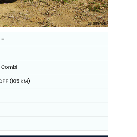
 –
II Combi
 DPF (105 KM)