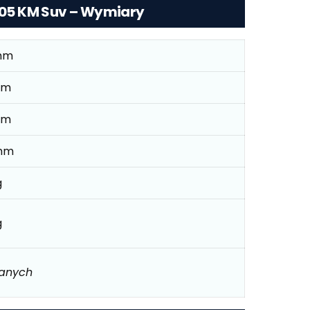
 105 KM Suv – Wymiary
mm
mm
mm
mm
g
g
danych