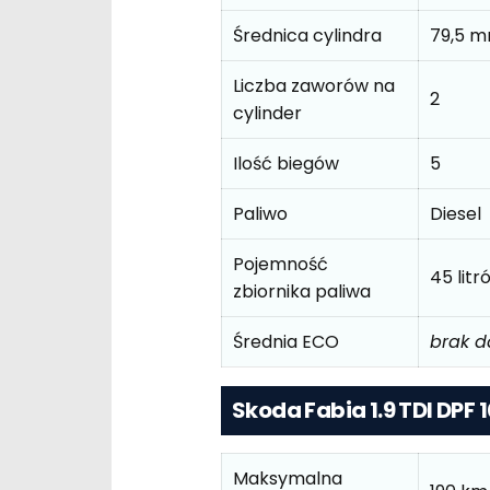
Średnica cylindra
79,5 
Liczba zaworów na
2
cylinder
Ilość biegów
5
Paliwo
Diesel
Pojemność
45 litr
zbiornika paliwa
Średnia ECO
brak 
Skoda Fabia 1.9 TDI DPF 
Maksymalna