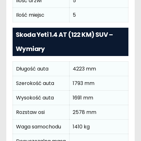
Ilość drzwi
5
Ilość miejsc
5
Skoda Yeti 1.4 AT (122 KM) SUV –
Wymiary
Długość auta
4223 mm
Szerokość auta
1793 mm
Wysokość auta
1691 mm
Rozstaw osi
2578 mm
Waga samochodu
1410 kg