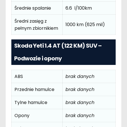
Średnie spalanie
6.6 l/100km
Średni zasięg z
1000 km (625 mil)
pełnym zbiornikiem
Skoda Yeti 1.4 AT (122 KM) SUV –
Podwozie i opony
ABS
brak danych
Przednie hamulce
brak danych
Tylne hamulce
brak danych
Opony
brak danych