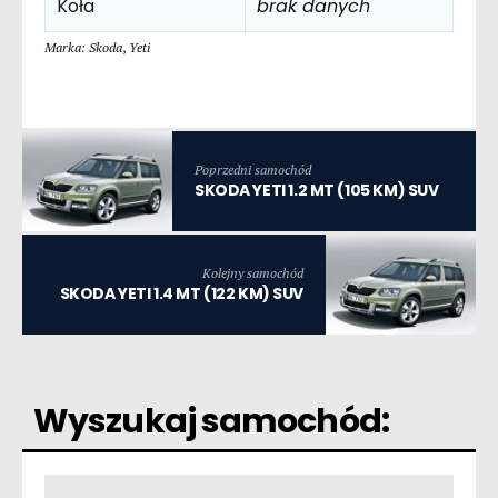
Koła
brak danych
Marka: Skoda
,
Yeti
Poprzedni samochód
SKODA YETI 1.2 MT (105 KM) SUV
Kolejny samochód
SKODA YETI 1.4 MT (122 KM) SUV
Wyszukaj samochód: