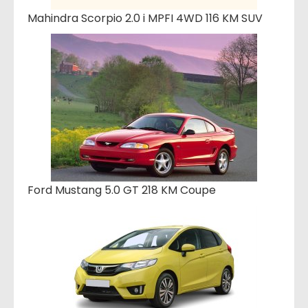
Mahindra Scorpio 2.0 i MPFI 4WD 116 KM SUV
Ford Mustang 5.0 GT 218 KM Coupe