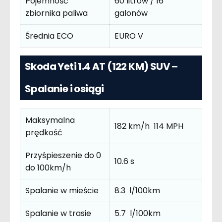
Pojemność
60 litrów / 16
zbiornika paliwa
galonów
Średnia ECO
EURO V
Skoda Yeti 1.4 AT (122 KM) SUV –
Spalanie i osiągi
Maksymalna
182 km/h 114 MPH
prędkość
Przyśpieszenie do 0
10.6 s
do 100km/h
Spalanie w mieście
8.3 l/100km
Spalanie w trasie
5.7 l/100km