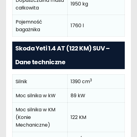
Dopuszczalna masa
1950 kg
całkowita
Pojemność
1760 l
bagażnika
Skoda Yeti 1.4 AT (122 KM) SUV –
Dane techniczne
3
Silnik
1390 cm
Moc silnika w kW
89 kW
Moc silnika w KM
(Konie
122 KM
Mechaniczne)