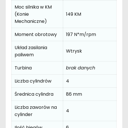
Moc silnika w KM
(Konie
149 KM
Mechaniczne)
Moment obrotowy
197 N*m/rpm
Układ zasilania
Wtrysk
paliwem
Turbina
brak danych
Liczba cylindrów
4
Średnica cylindra
86 mm
Liczba zaworów na
4
cylinder
Ilość biegów
6