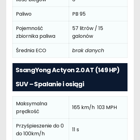
Paliwo
PB 95
Pojemność
57 litrów / 15
zbiornika paliwa
galonów
Średnia ECO
brak danych
SsangYong Actyon 2.0 AT (149 HP)
SUV – Spalanie i osiągi
Maksymalna
165 km/h 103 MPH
prędkość
Przyśpieszenie do 0
11 s
do 100km/h