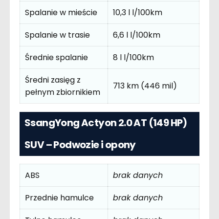
Spalanie w mieście
10,3 l l/100km
Spalanie w trasie
6,6 l l/100km
Średnie spalanie
8 l l/100km
Średni zasięg z
713 km (446 mil)
pełnym zbiornikiem
SsangYong Actyon 2.0 AT (149 HP)
SUV – Podwozie i opony
ABS
brak danych
Przednie hamulce
brak danych