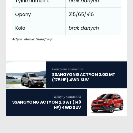
Tylne hamulce
brak danych
Opony
215/65/R16
Koła
brak danych
Actyon
,
Marka: SsangYong
Poprzedni samochód
SSANGYONG ACTYON 2.0D MT
(175 HP) 4WD SUV
Kolejny samochód
SSANGYONG ACTYON 2.0 AT (149
HP) 4WD SUV