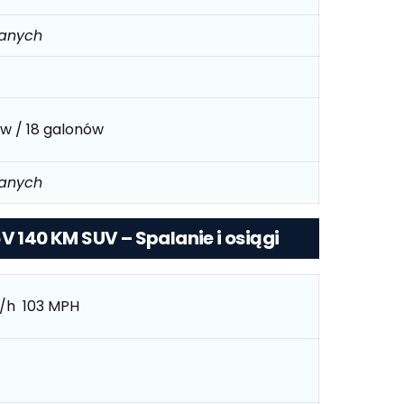
danych
ów / 18 galonów
danych
V 140 KM SUV – Spalanie i osiągi
/h 103 MPH