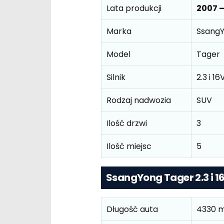
Lata produkcji
2007 –
Marka
Ssang
Model
Tager
Silnik
2.3 i 1
Rodzaj nadwozia
SUV
Ilość drzwi
3
Ilość miejsc
5
SsangYong Tager 2.3 i 
Długość auta
4330 