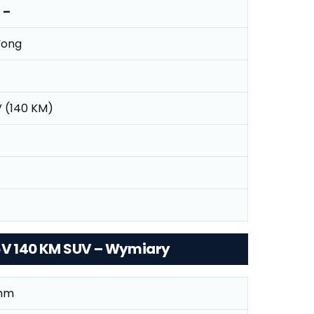
 –
Yong
6V (140 KM)
16V 140 KM SUV – Wymiary
mm