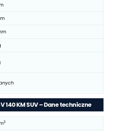
mm
mm
mm
g
g
danych
6V 140 KM SUV – Dane techniczne
3
cm