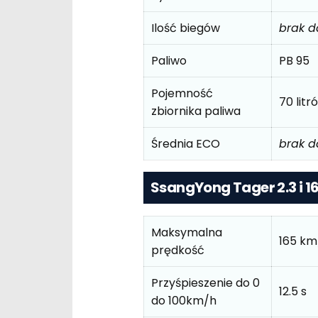
Ilość biegów
brak 
Paliwo
PB 95
Pojemność
70 litr
zbiornika paliwa
Średnia ECO
brak 
SsangYong Tager 2.3 i 16
Maksymalna
165 km
prędkość
Przyśpieszenie do 0
12.5 s
do 100km/h