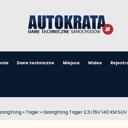
enia
Dane techniczne
Miejsca
Wideo
Rejestr
SsangYong
»
Tager
»
SsangYong Tager 2.3 i 16V 140 KM SUV