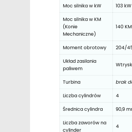
Moc silnika w kW
103 kW
Moc silnika w KM
(Konie
140 KM
Mechaniczne)
Moment obrotowy
204/4
Układ zasilania
Wtrys
paliwem
Turbina
brak 
Liczba cylindrów
4
Średnica cylindra
90,9 
Liczba zaworów na
4
cylinder