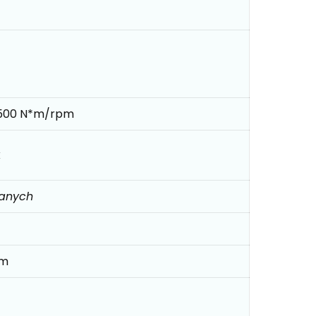
500 N*m/rpm
k
danych
mm