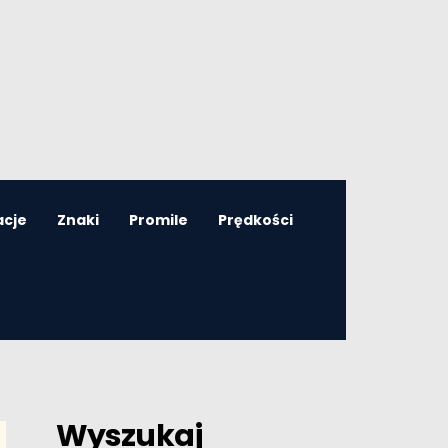
acje
Znaki
Promile
Prędkości
Wyszukaj