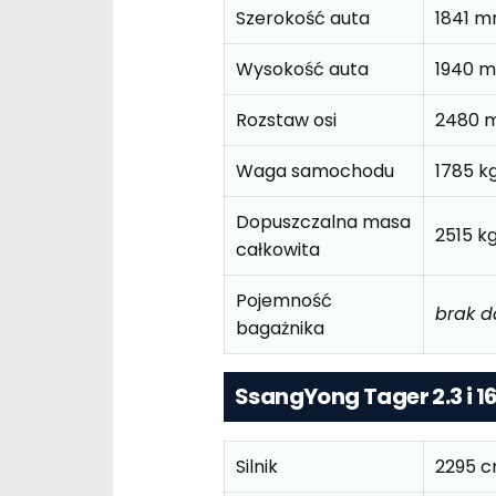
Szerokość auta
1841 
Wysokość auta
1940 
Rozstaw osi
2480 
Waga samochodu
1785 k
Dopuszczalna masa
2515 k
całkowita
Pojemność
brak 
bagażnika
SsangYong Tager 2.3 i 1
Silnik
2295 