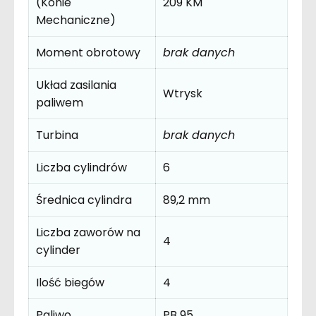
(Konie
209 KM
Mechaniczne)
Moment obrotowy
brak danych
Układ zasilania
Wtrysk
paliwem
Turbina
brak danych
Liczba cylindrów
6
Średnica cylindra
89,2 mm
Liczba zaworów na
4
cylinder
Ilość biegów
4
Paliwo
PB 95