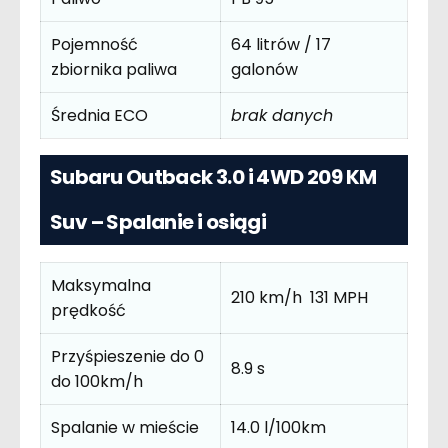
Pojemność
64 litrów / 17
zbiornika paliwa
galonów
Średnia ECO
brak danych
Subaru Outback 3.0 i 4WD 209 KM
Suv – Spalanie i osiągi
Maksymalna
210 km/h 131 MPH
prędkość
Przyśpieszenie do 0
8.9 s
do 100km/h
Spalanie w mieście
14.0 l/100km