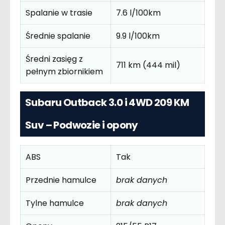
Spalanie w trasie
7.6 l/100km
Średnie spalanie
9.9 l/100km
Średni zasięg z
711 km (444 mil)
pełnym zbiornikiem
Subaru Outback 3.0 i 4WD 209 KM
Suv – Podwozie i opony
ABS
Tak
Przednie hamulce
brak danych
Tylne hamulce
brak danych