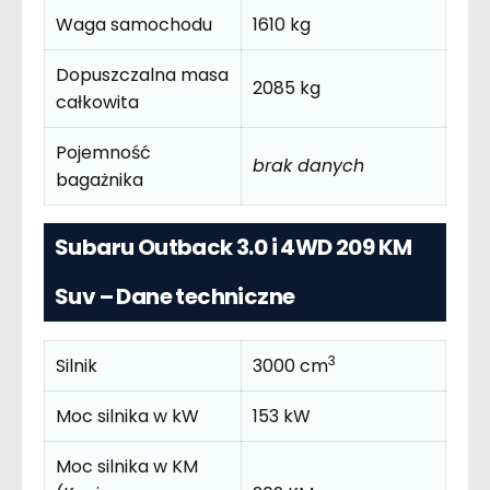
Waga samochodu
1610 kg
Dopuszczalna masa
2085 kg
całkowita
Pojemność
brak danych
bagażnika
Subaru Outback 3.0 i 4WD 209 KM
Suv – Dane techniczne
3
Silnik
3000 cm
Moc silnika w kW
153 kW
Moc silnika w KM