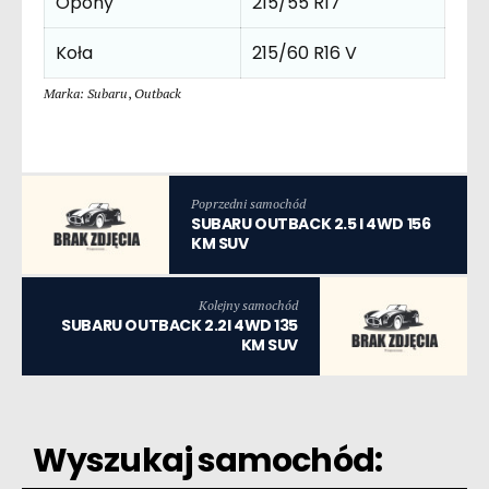
Opony
215/55 R17
Koła
215/60 R16 V
Marka: Subaru
,
Outback
Poprzedni samochód
SUBARU OUTBACK 2.5 I 4WD 156
KM SUV
Kolejny samochód
SUBARU OUTBACK 2.2I 4WD 135
KM SUV
Wyszukaj samochód: