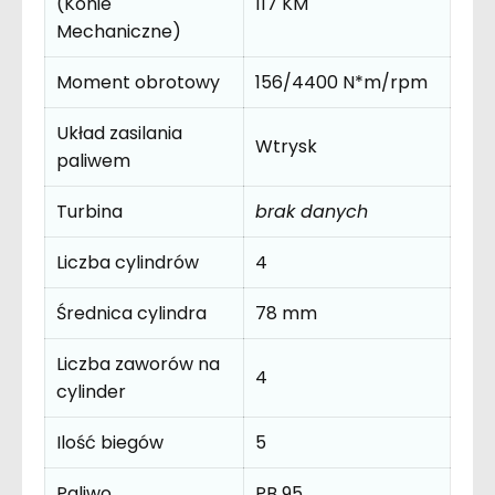
(Konie
117 KM
Mechaniczne)
Moment obrotowy
156/4400 N*m/rpm
Układ zasilania
Wtrysk
paliwem
Turbina
brak danych
Liczba cylindrów
4
Średnica cylindra
78 mm
Liczba zaworów na
4
cylinder
Ilość biegów
5
Paliwo
PB 95