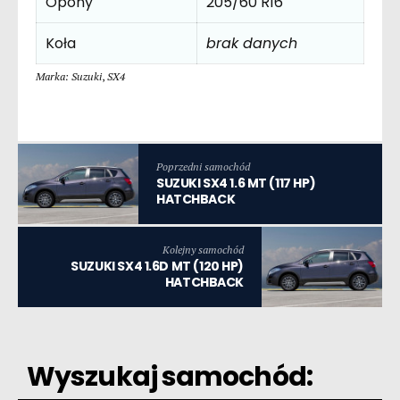
Opony
205/60 R16
Koła
brak danych
Marka: Suzuki
,
SX4
Poprzedni samochód
SUZUKI SX4 1.6 MT (117 HP)
HATCHBACK
Kolejny samochód
SUZUKI SX4 1.6D MT (120 HP)
HATCHBACK
Wyszukaj samochód: