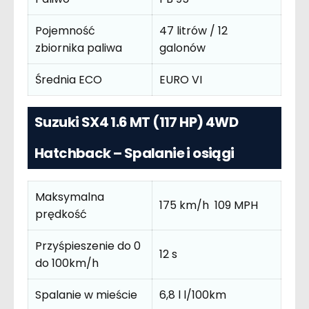
Pojemność
47 litrów / 12
zbiornika paliwa
galonów
Średnia ECO
EURO VI
Suzuki SX4 1.6 MT (117 HP) 4WD
Hatchback – Spalanie i osiągi
Maksymalna
175 km/h 109 MPH
prędkość
Przyśpieszenie do 0
12 s
do 100km/h
Spalanie w mieście
6,8 l l/100km