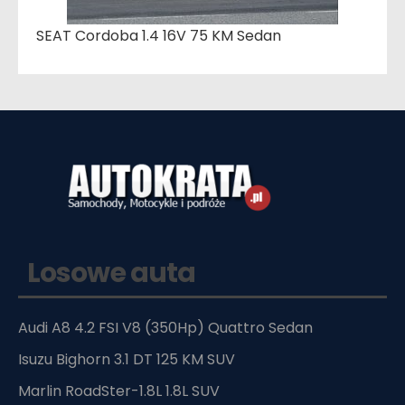
SEAT Cordoba 1.4 16V 75 KM Sedan
Losowe auta
Audi A8 4.2 FSI V8 (350Hp) Quattro Sedan
Isuzu Bighorn 3.1 DT 125 KM SUV
Marlin RoadSter-1.8L 1.8L SUV