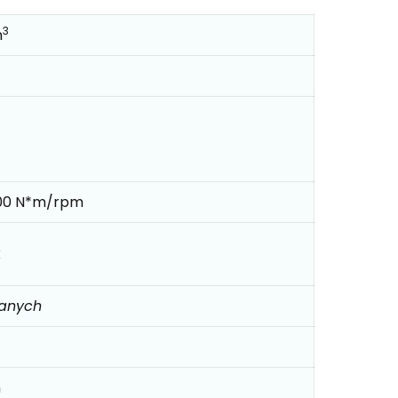
3
m
00 N*m/rpm
k
danych
m