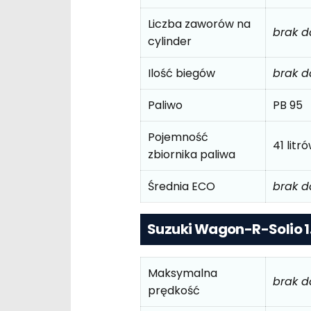
Liczba zaworów na
brak 
cylinder
Ilość biegów
brak 
Paliwo
PB 95
Pojemność
41 litr
zbiornika paliwa
Średnia ECO
brak 
Suzuki Wagon-R-Solio 1.
Maksymalna
brak 
prędkość