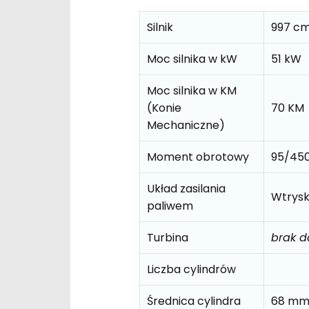
Silnik
997 c
Moc silnika w kW
51 kW
Moc silnika w KM
(Konie
70 KM
Mechaniczne)
Moment obrotowy
95/45
Układ zasilania
Wtrys
paliwem
Turbina
brak 
Liczba cylindrów
Średnica cylindra
68 m