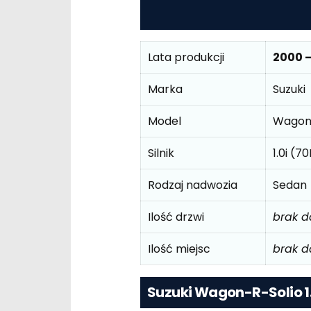
Lata produkcji
2000 
Marka
Suzuki
Model
Wagon 
Silnik
1.0i (7
Rodzaj nadwozia
Sedan
Ilość drzwi
brak 
Ilość miejsc
brak 
Suzuki Wagon-R-Solio 1