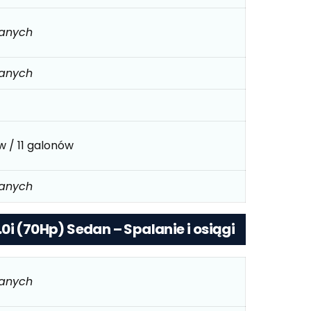
danych
danych
ów / 11 galonów
danych
0i (70Hp) Sedan – Spalanie i osiągi
danych