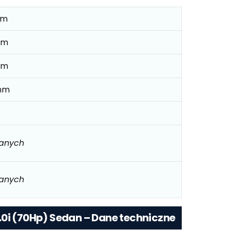
mm
mm
mm
mm
danych
danych
.0i (70Hp) Sedan – Dane techniczne