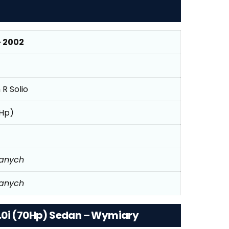
– 2002
R Solio
0Hp)
danych
danych
.0i (70Hp) Sedan – Wymiary