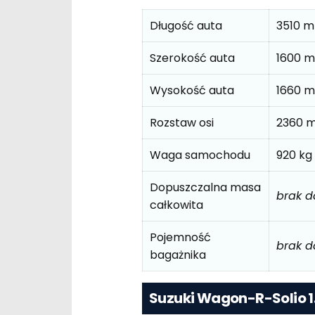
Długość auta
3510 
Szerokość auta
1600 
Wysokość auta
1660 
Rozstaw osi
2360 
Waga samochodu
920 kg
Dopuszczalna masa
brak 
całkowita
Pojemność
brak 
bagażnika
Suzuki Wagon-R-Solio 1