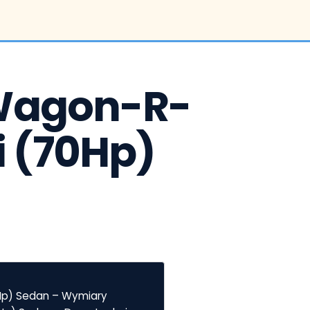
Wagon-R-
0i (70Hp) 
0Hp) Sedan – Wymiary