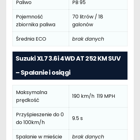
Paliwo
PB 95
Pojemność
70 litrów / 18
zbiornika paliwa
galonów
Średnia ECO
brak danych
Suzuki XL7 3.6i 4WD AT 252 KM SUV
– Spalanie i osiągi
Maksymalna
190 km/h 119 MPH
prędkość
Przyśpieszenie do 0
9.5 s
do 100km/h
Spalanie w mieście
brak danych