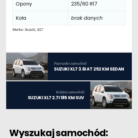
Opony
235/60 R17
Koła
brak danych
Marka: Suzuki
,
XL7
Poprzedni samochód
SUZUKI XL7 3.6I AT 252 KM SEDAN
Kolejny samochód
SUZUKI XL7 2.7I 185 KM SUV
Wyszukaj samochód: