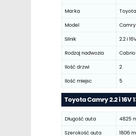
Marka
Toyot
Model
Camry 
Silnik
2.2 i 1
Rodzaj nadwozia
Cabrio
Ilość drzwi
2
Ilość miejsc
5
Toyota Camry 2.2 i 16V
Długość auta
4825 
Szerokość auta
1806 