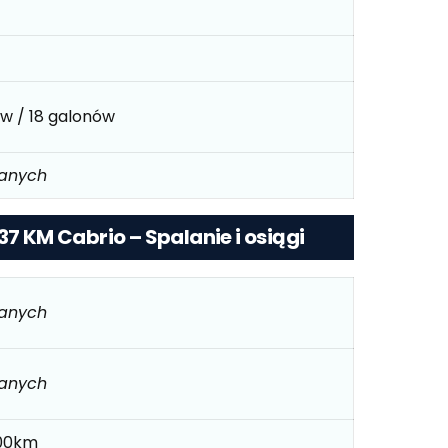
ów / 18 galonów
danych
37 KM Cabrio – Spalanie i osiągi
danych
danych
/100km