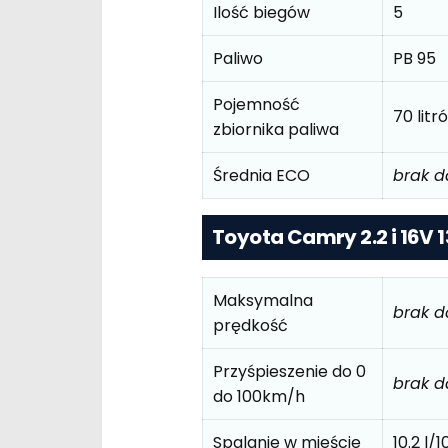
Ilość biegów
5
Paliwo
PB 95
Pojemność
70 litr
zbiornika paliwa
Średnia ECO
brak 
Toyota Camry 2.2 i 16V 1
Maksymalna
brak 
prędkość
Przyśpieszenie do 0
brak 
do 100km/h
Spalanie w mieście
10.2 l