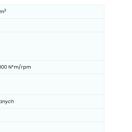
3
cm
000 N*m/rpm
k
danych