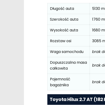
Długość auta
5130 
Szerokość auta
1760 
Wysokość auta
1680 
Rozstaw osi
3085 
Waga samochodu
brak 
Dopuszczalna masa
brak 
całkowita
Pojemność
brak 
bagażnika
Toyota Hilux 2.7 AT (18