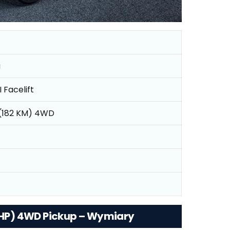
a
I Facelift
 (182 KM) 4WD
2 HP) 4WD Pickup – Wymiary