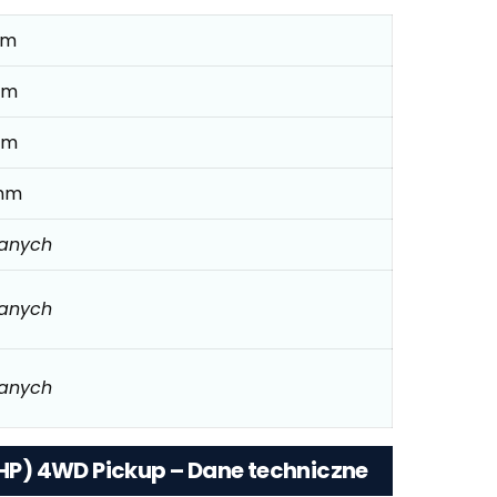
mm
mm
mm
mm
danych
danych
danych
2 HP) 4WD Pickup – Dane techniczne