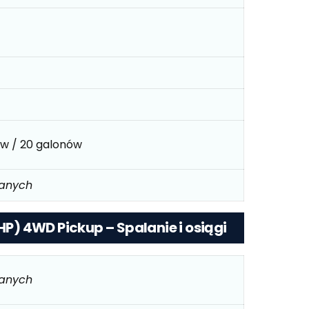
rów / 20 galonów
danych
 HP) 4WD Pickup – Spalanie i osiągi
danych