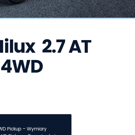
lux  2.7 AT 
 4WD 
 4WD Pickup – Wymiary