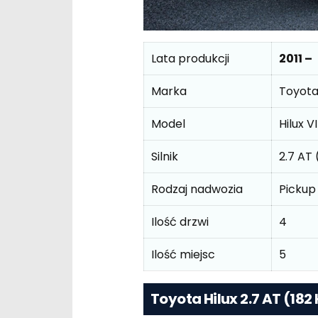
Lata produkcji
2011 –
Marka
Toyot
Model
Hilux VI
Silnik
2.7 AT
Rodzaj nadwozia
Pickup
Ilość drzwi
4
Ilość miejsc
5
Toyota Hilux 2.7 AT (18