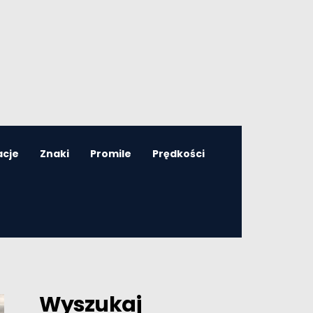
acje
Znaki
Promile
Prędkości
Wyszukaj