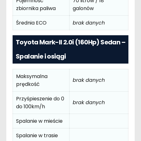
Pojemność
70 litrów / 18
zbiornika paliwa
galonów
Średnia ECO
brak danych
Toyota Mark-II 2.0i (160Hp) Sedan –
Spalanie i osiągi
Maksymalna
brak danych
prędkość
Przyśpieszenie do 0
brak danych
do 100km/h
Spalanie w mieście
Spalanie w trasie