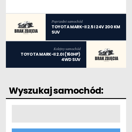
Poprzedni samochód
TOYOTA MARK-II 2.5 I 24V 200 KM
SUV
Kolejny samochód
TOYOTA MARK-II 2.0I (160HP)
4WD SUV
Wyszukaj samochód: