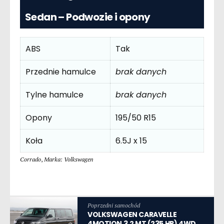
Sedan – Podwozie i opony
ABS
Tak
Przednie hamulce
brak danych
Tylne hamulce
brak danych
Opony
195/50 R15
Koła
6.5J x 15
Corrado
,
Marka: Volkswagen
Poprzedni samochód
VOLKSWAGEN CARAVELLE
4MOTION 3.2 MT (235 HP) 4WD