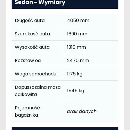
Sedan – Wymiary
Długość auta
4050 mm
Szerokość auta
1690 mm
Wysokość auta
1310 mm
Rozstaw osi
2470 mm
Waga samochodu
1175 kg
Dopuszczalna masa
1545 kg
całkowita
Pojemność
brak danych
bagażnika