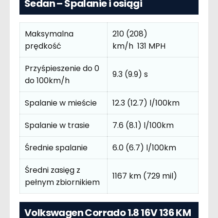
Sedan – Spalanie i osiągi
Maksymalna
210 (208)
prędkość
km/h 131 MPH
Przyśpieszenie do 0
9.3 (9.9) s
do 100km/h
Spalanie w mieście
12.3 (12.7) l/100km
Spalanie w trasie
7.6 (8.1) l/100km
Średnie spalanie
6.0 (6.7) l/100km
Średni zasięg z
1167 km (729 mil)
pełnym zbiornikiem
Volkswagen Corrado 1.8 16V 136 KM