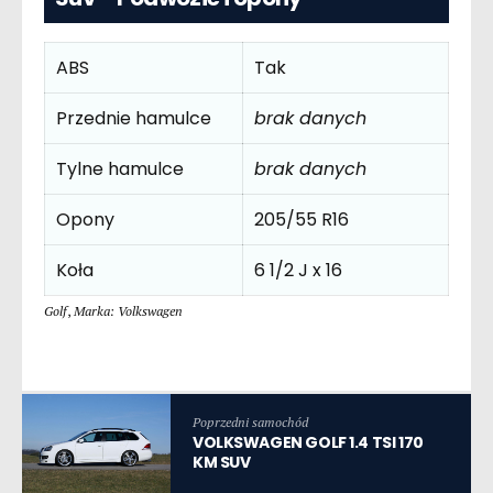
ABS
Tak
Przednie hamulce
brak danych
Tylne hamulce
brak danych
Opony
205/55 R16
Koła
6 1/2 J x 16
Golf
,
Marka: Volkswagen
Poprzedni samochód
VOLKSWAGEN GOLF 1.4 TSI 170
KM SUV