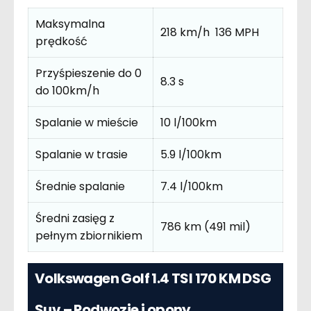
Maksymalna
218 km/h 136 MPH
prędkość
Przyśpieszenie do 0
8.3 s
do 100km/h
Spalanie w mieście
10 l/100km
Spalanie w trasie
5.9 l/100km
Średnie spalanie
7.4 l/100km
Średni zasięg z
786 km (491 mil)
pełnym zbiornikiem
Volkswagen Golf 1.4 TSI 170 KM DSG
Suv – Podwozie i opony