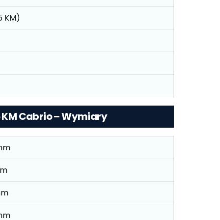
15 KM)
15 KM Cabrio – Wymiary
mm
mm
mm
mm