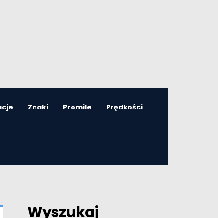
acje
Znaki
Promile
Prędkości
Wyszukaj