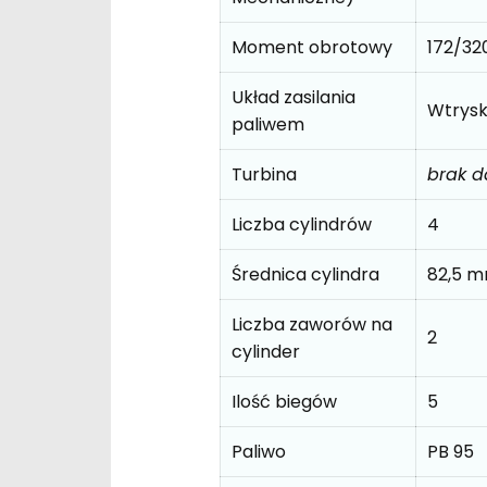
Moment obrotowy
172/3
Układ zasilania
Wtrys
paliwem
Turbina
brak 
Liczba cylindrów
4
Średnica cylindra
82,5 
Liczba zaworów na
2
cylinder
Ilość biegów
5
Paliwo
PB 95