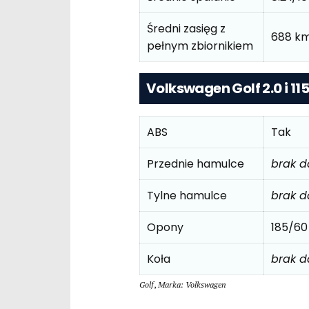
Średni zasięg z
688 km
pełnym zbiornikiem
Volkswagen Golf 2.0 i 11
ABS
Tak
Przednie hamulce
brak 
Tylne hamulce
brak 
Opony
185/60
Koła
brak 
Golf
,
Marka: Volkswagen