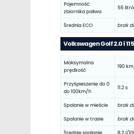
Pojemność
55 litr
zbiornika paliwa
Średnia ECO
brak 
Volkswagen Golf 2.0 i 11
Maksymalna
190 km
prędkość
Przyśpieszenie do 0
11.2 s
do 100km/h
Spalanie w mieście
brak 
Spalanie w trasie
brak 
Średnie spalanie
8.2 l/