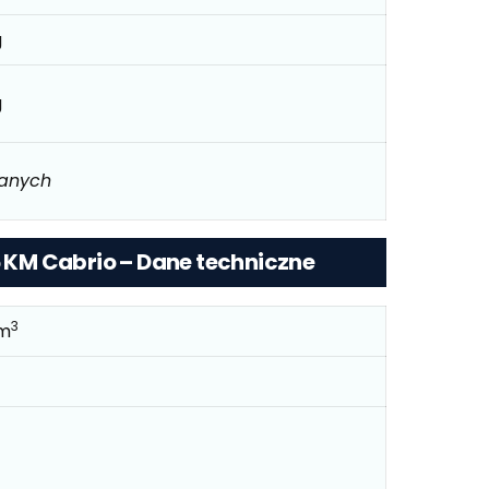
g
g
danych
15 KM Cabrio – Dane techniczne
3
cm