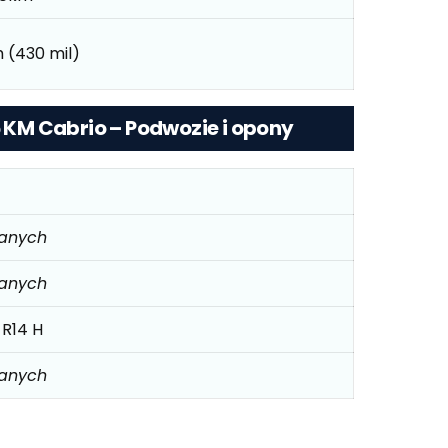
 (430 mil)
5 KM Cabrio – Podwozie i opony
danych
danych
 R14 H
danych