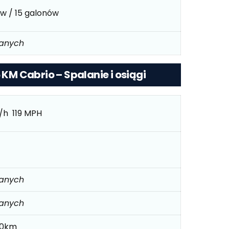
ów / 15 galonów
danych
5 KM Cabrio – Spalanie i osiągi
/h 119 MPH
danych
danych
100km