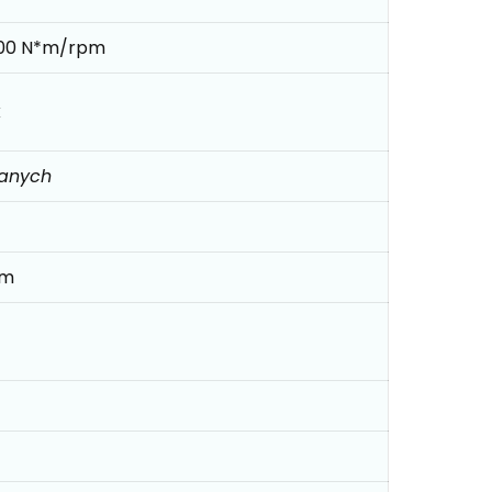
200 N*m/rpm
k
danych
mm