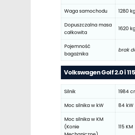
Waga samochodu
1280 k
Dopuszczalna masa
1620 k
całkowita
Pojemność
brak 
bagażnika
Volkswagen Golf 2.0 i 1
Silnik
1984 
Moc silnika w kW
84 kW
Moc silnika w KM
(Konie
115 KM
Mechaniczne)