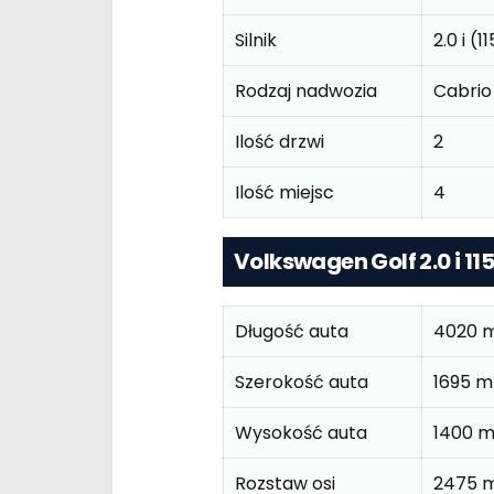
Silnik
2.0 i (1
Rodzaj nadwozia
Cabrio
Ilość drzwi
2
Ilość miejsc
4
Volkswagen Golf 2.0 i 1
Długość auta
4020 
Szerokość auta
1695 
Wysokość auta
1400 
Rozstaw osi
2475 