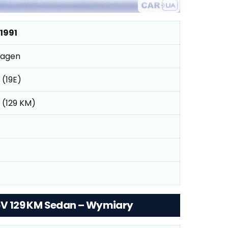
 1991
wagen
I (19E)
6V (129 KM)
16V 129 KM Sedan – Wymiary