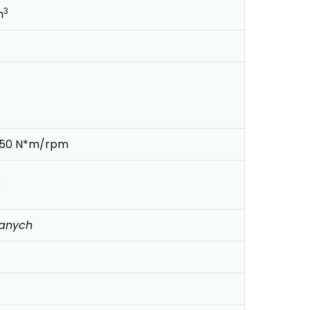
3
m
250 N*m/rpm
k
danych