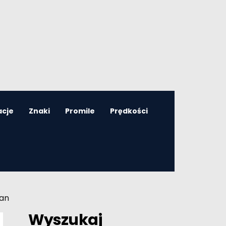
acje
Znaki
Promile
Prędkości
dan
Wyszukaj