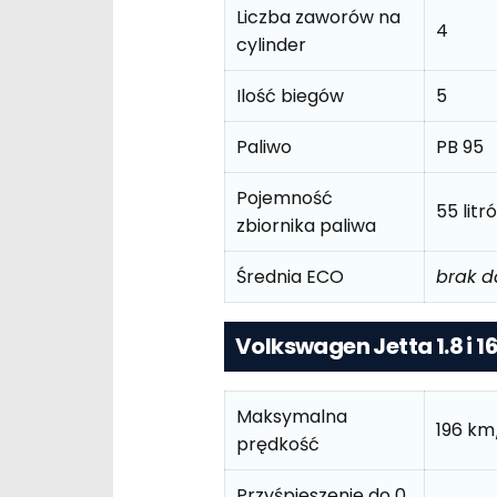
Liczba zaworów na
4
cylinder
Ilość biegów
5
Paliwo
PB 95
Pojemność
55 litr
zbiornika paliwa
Średnia ECO
brak 
Volkswagen Jetta 1.8 i 1
Maksymalna
196 km
prędkość
Przyśpieszenie do 0