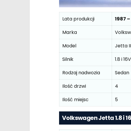
Lata produkcji
1987 –
Marka
Volks
Model
Jetta I
Silnik
1.8 i 1
Rodzaj nadwozia
Sedan
Ilość drzwi
4
Ilość miejsc
5
Volkswagen Jetta 1.8 i 