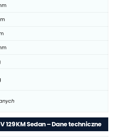
mm
mm
mm
mm
g
g
danych
16V 129 KM Sedan – Dane techniczne