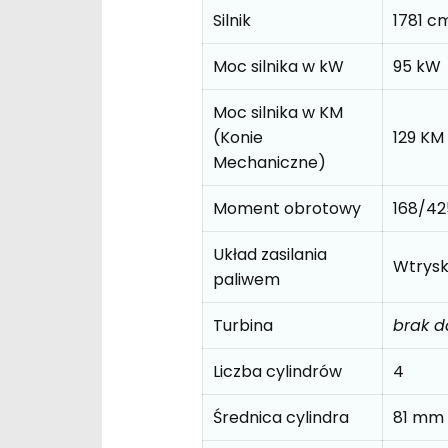
Silnik
1781 c
Moc silnika w kW
95 kW
Moc silnika w KM
(Konie
129 KM
Mechaniczne)
Moment obrotowy
168/4
Układ zasilania
Wtrys
paliwem
Turbina
brak 
Liczba cylindrów
4
Średnica cylindra
81 mm