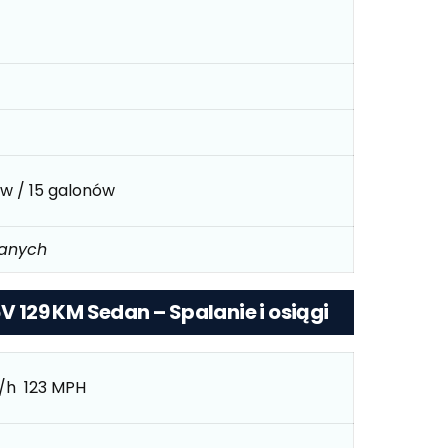
ów / 15 galonów
danych
6V 129 KM Sedan – Spalanie i osiągi
/h 123 MPH