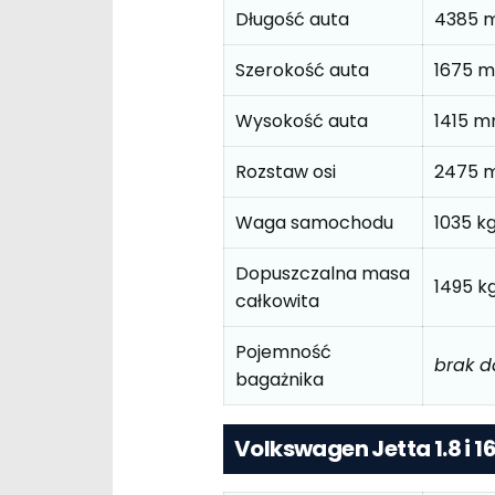
Długość auta
4385 
Szerokość auta
1675 
Wysokość auta
1415 
Rozstaw osi
2475 
Waga samochodu
1035 k
Dopuszczalna masa
1495 k
całkowita
Pojemność
brak 
bagażnika
Volkswagen Jetta 1.8 i 