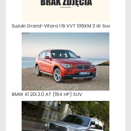
Suzuki Grand-Vitara 1.6i VVT 106KM 3 dr Suv
BMW X1 20i 2.0 AT (184 HP) SUV