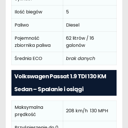
Ilość biegów
5
Paliwo
Diesel
Pojemność
62 litrów / 16
zbiornika paliwa
galonów
Średnia ECO
brak danych
Volkswagen Passat 1.9 TDI 130 KM
Sedan – Spalanie i osiągi
Maksymalna
208 km/h 130 MPH
prędkość
Przyśpieszenie do 0