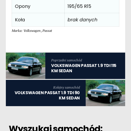
Opony
195/65 R15
Koła
brak danych
Marka: Volkswagen
,
Passat
Poprzedni samochód
VOLKSWAGEN PASSAT 1.9 TDI 115
KM SEDAN
Kolejny samochód
VOLKSWAGEN PASSAT 1.9 TDI 90
KM SEDAN
Wyszukaj samochód: