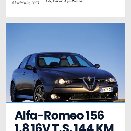
156
,
Marka: Alfa-Romeo
4 kwietnia, 2021
Alfa-Romeo 156  
1.8 16V T.S. 144 KM 