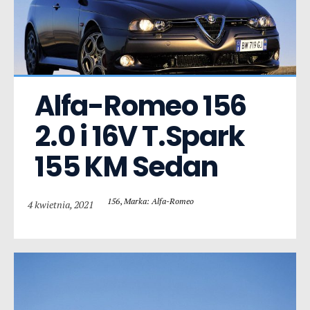
Alfa-Romeo 156  
2.0 i 16V T.Spark 
155 KM Sedan
156
,
Marka: Alfa-Romeo
4 kwietnia, 2021