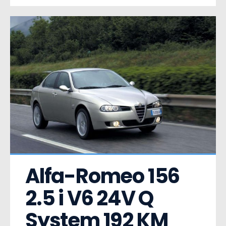
Alfa-Romeo 156  
2.5 i V6 24V Q 
System 192 KM 